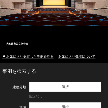
大船渡市民文化会館
❤ お気に入り保存した事例を見る
お気に入り機能について
事例を検索する
選択
建物分類
指定なし
選択
地域