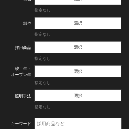
指定なし
選択
部位
指定なし
選択
採用商品
指定なし
竣工年・
選択
オープン年
指定なし
選択
照明手法
指定なし
キーワード