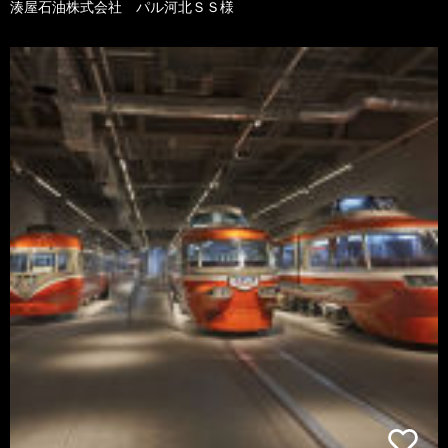
湊屋石油株式会社 パル河北ＳＳ様