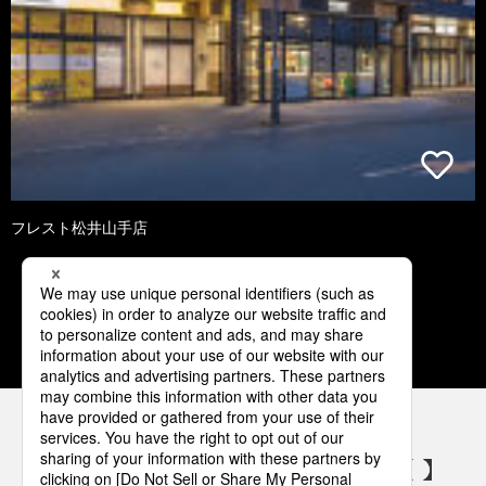
フレスト松井山手店
3
4
5
6
7
パナソニックの電気設備 SNSアカウント