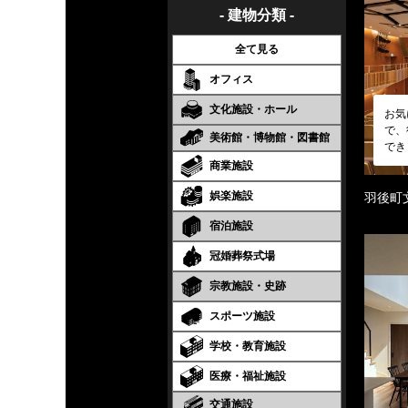
- 建物分類 -
全て見る
オフィス
文化施設・ホール
お気
で、
美術館・博物館・図書館
でき
商業施設
娯楽施設
羽後町
宿泊施設
冠婚葬祭式場
宗教施設・史跡
スポーツ施設
学校・教育施設
医療・福祉施設
交通施設