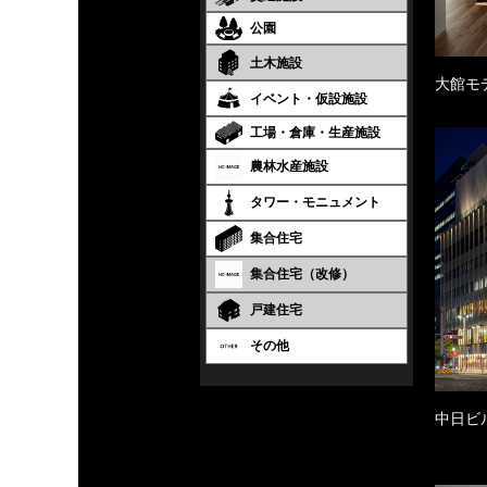
公園
土木施設
大館モ
イベント・仮設施設
工場・倉庫・生産施設
農林水産施設
タワー・モニュメント
集合住宅
集合住宅（改修）
戸建住宅
その他
中日ビ