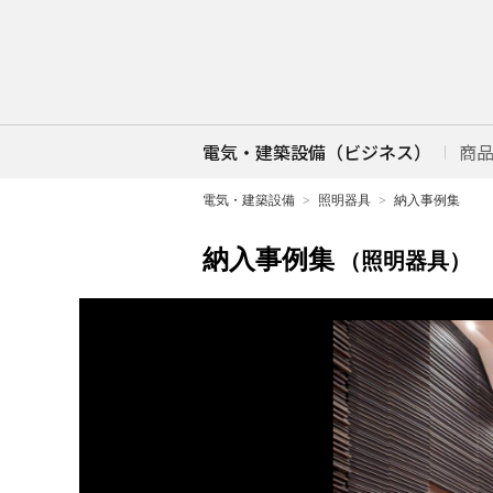
電気・建築設備（ビジネス）
商
電気・建築設備
照明器具
納入事例集
納入事例集
（照明器具）