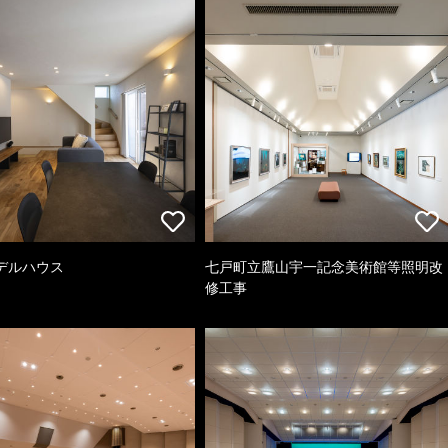
デルハウス
七戸町立鷹山宇一記念美術館等照明改
修工事