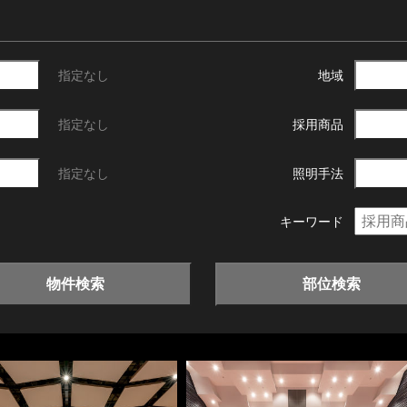
指定なし
地域
指定なし
採用商品
指定なし
照明手法
キーワード
物件検索
部位検索