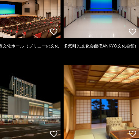
市文化ホール（プリニーの文化
多気町民文化会館(BANKYO文化会館)
）