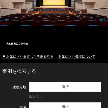
大船渡市民文化会館
❤ お気に入り保存した事例を見る
お気に入り機能について
事例を検索する
選択
建物分類
指定なし
選択
地域