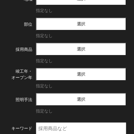
指定なし
選択
部位
指定なし
選択
採用商品
指定なし
竣工年・
選択
オープン年
指定なし
選択
照明手法
指定なし
キーワード