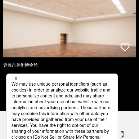
豊橋市美術博物館
1
2
3
4
5
パナソニックの電気設備 SNSアカウント