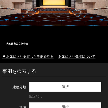
大船渡市民文化会館
❤ お気に入り保存した事例を見る
お気に入り機能について
事例を検索する
選択
建物分類
指定なし
選択
地域