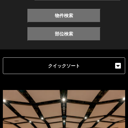
物件検索
部位検索
クイックソート