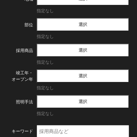
指定なし
選択
部位
指定なし
選択
採用商品
指定なし
竣工年・
選択
オープン年
指定なし
選択
照明手法
指定なし
キーワード