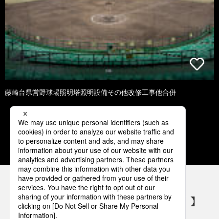
藤崎台県営野球場照明塔照明設備その他改修工事他合併
1
2
3
4
5
パナソニックの電気設備 SNSアカウント