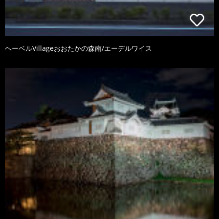
ヘーベルVillageおおたかの森南/エーデルワイス