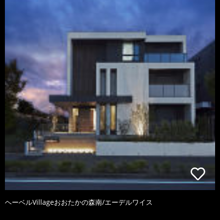
ヘーベルVillageおおたかの森南/エーデルワイス