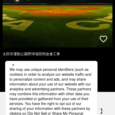
太田市運動公園野球場照明改修工事
1
2
3
4
5
パナソニックの電気設備 SNSアカウント