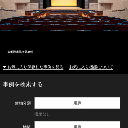
大船渡市民文化会館
❤ お気に入り保存した事例を見る
お気に入り機能について
事例を検索する
選択
建物分類
指定なし
選択
地域