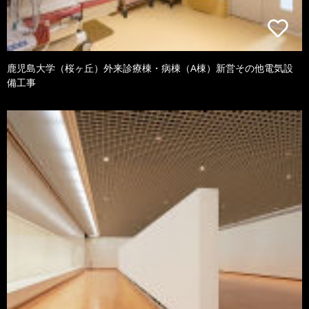
鹿児島大学（桜ヶ丘）外来診療棟・病棟（A棟）新営その他電気設
備工事