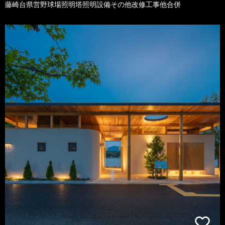
藤崎台県営野球場照明塔照明設備その他改修工事他合併