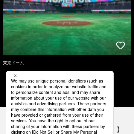
東京ドーム
3
4
5
6
7
パナソニックの電気設備 SNSアカウント