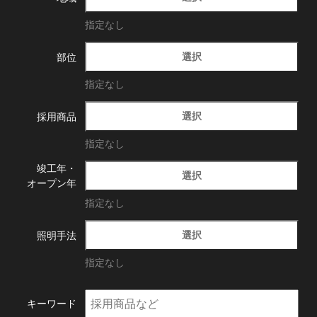
指定なし
選択
部位
指定なし
選択
採用商品
指定なし
竣工年・
選択
オープン年
指定なし
選択
照明手法
指定なし
キーワード