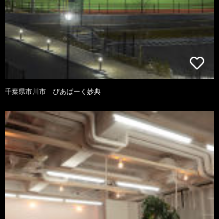
千葉県市川市 ぴあぱーく妙典