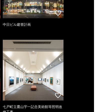
中日ビル建替計画
七戸町立鷹山宇一記念美術館等照明改
修工事