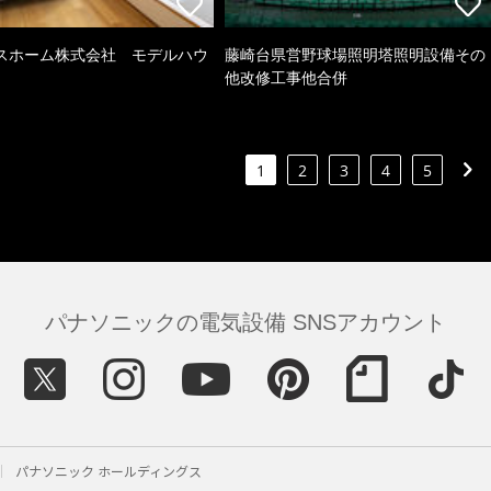
スホーム株式会社 モデルハウ
藤崎台県営野球場照明塔照明設備その
他改修工事他合併
1
2
3
4
5
パナソニックの電気設備 SNSアカウント
パナソニック ホールディングス