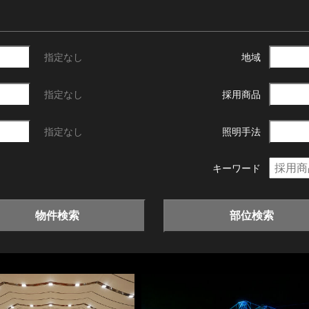
指定なし
地域
指定なし
採用商品
指定なし
照明手法
キーワード
物件検索
部位検索