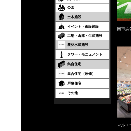
公園
土木施設
イベント・仮設施設
国市浜
工場・倉庫・生産施設
農林水産施設
タワー・モニュメント
集合住宅
集合住宅（改修）
戸建住宅
その他
マルエ