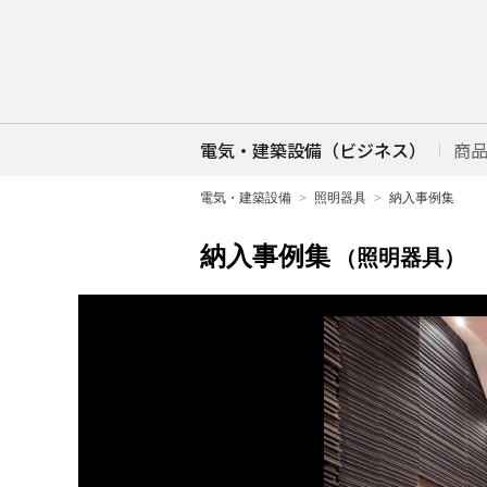
電気・建築設備（ビジネス）
商
電気・建築設備
照明器具
納入事例集
納入事例集
（照明器具）