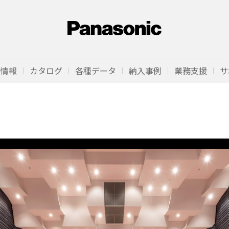
品情報
カタログ
各種データ
納入事例
業務支援
サ