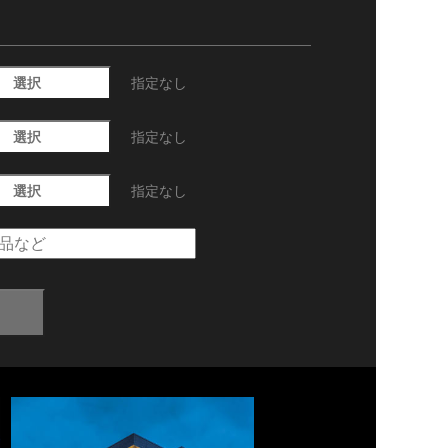
選択
指定なし
選択
指定なし
選択
指定なし