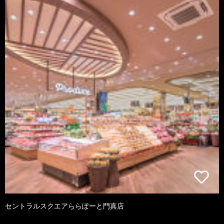
セントラルスクエアららぽーと門真店