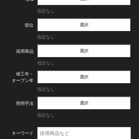
指定なし
選択
部位
指定なし
選択
採用商品
指定なし
竣工年・
選択
オープン年
指定なし
選択
照明手法
指定なし
キーワード