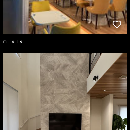
ｍｉｅｌｅ