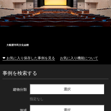
大船渡市民文化会館
❤ お気に入り保存した事例を見る
お気に入り機能について
事例を検索する
選択
建物分類
指定なし
選択
地域