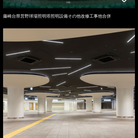
藤崎台県営野球場照明塔照明設備その他改修工事他合併