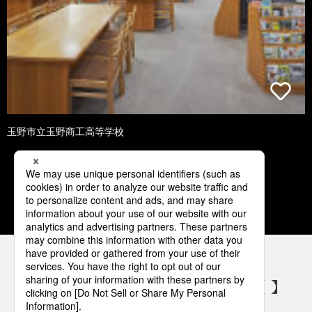
玉野市立玉野商工高等学校
1
2
3
4
5
パナソニックの電気設備 SNSアカウント