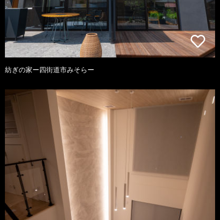
紡ぎの家ー四街道市みそらー