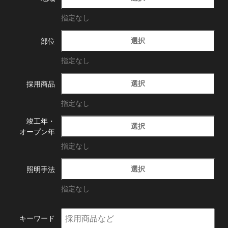
指定なし
選択
部位
指定なし
選択
採用商品
指定なし
竣工年・
選択
オープン年
指定なし
選択
照明手法
指定なし
キーワード