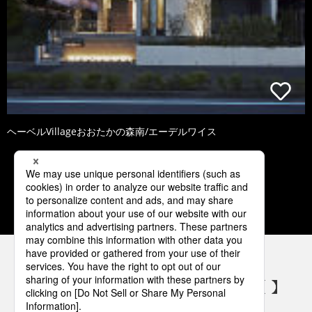
ヘーベルVillageおおたかの森南/エーデルワイス
1
2
3
4
5
パナソニックの電気設備 SNSアカウント