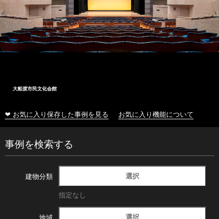
大船渡市民文化会館
❤ お気に入り保存した事例を見る
お気に入り機能について
事例を検索する
選択
建物分類
指定なし
選択
地域