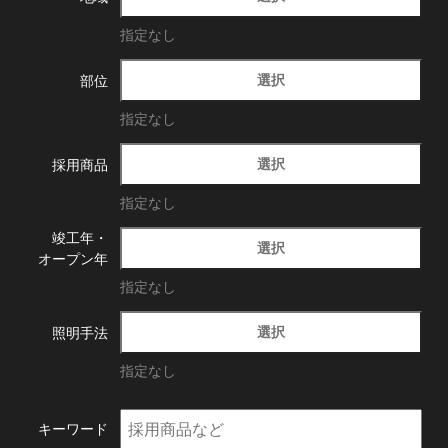
指定なし
選択
部位
指定なし
選択
採用商品
指定なし
竣工年・
選択
オープン年
指定なし
選択
照明手法
指定なし
キーワード