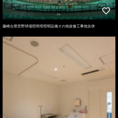
藤崎台県営野球場照明塔照明設備その他改修工事他合併