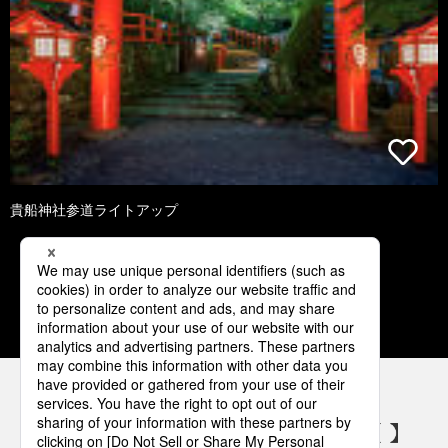
貴船神社参道ライトアップ
1
2
3
4
5
パナソニックの電気設備 SNSアカウント