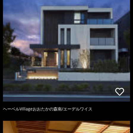
ヘーベルVillageおおたかの森南/エーデルワイス