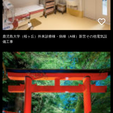
鹿児島大学（桜ヶ丘）外来診療棟・病棟（A棟）新営その他電気設
備工事