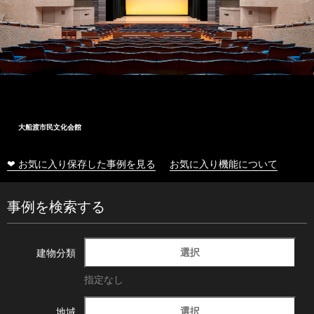
大船渡市民文化会館
❤ お気に入り保存した事例を見る
お気に入り機能について
事例を検索する
選択
建物分類
指定なし
選択
地域