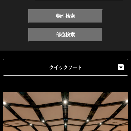
物件検索
部位検索
クイックソート