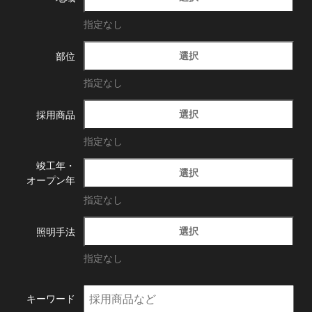
指定なし
選択
部位
指定なし
選択
採用商品
指定なし
竣工年・
選択
オープン年
指定なし
選択
照明手法
指定なし
キーワード