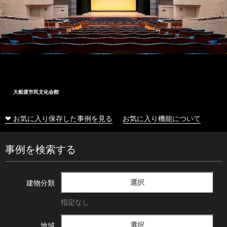
大船渡市民文化会館
❤ お気に入り保存した事例を見る
お気に入り機能について
事例を検索する
選択
建物分類
指定なし
選択
地域