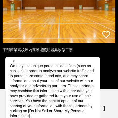
宇部商業高校屋内運動場照明器具改修工事
1
2
3
4
5
パナソニックの電気設備 SNSアカウント