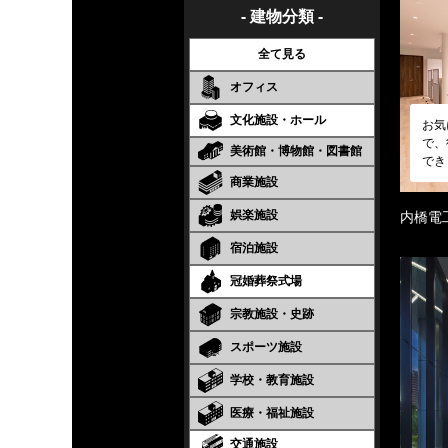
- 建物分類 -
全て見る
オフィス
文化施設・ホール
お気
で、
美術館・博物館・図書館
でき
商業施設
娯楽施設
内橋電
宿泊施設
冠婚葬祭式場
宗教施設・史跡
スポーツ施設
学校・教育施設
医療・福祉施設
交通施設