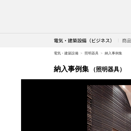
電気・建築設備（ビジネス）
商
電気・建築設備
照明器具
納入事例集
納入事例集
（照明器具）