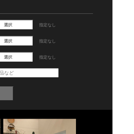
選択
指定なし
選択
指定なし
選択
指定なし