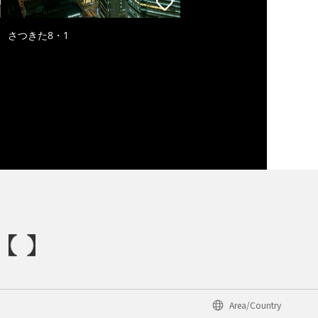
さつきた8・1
Area/Country