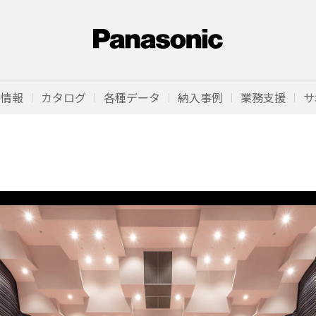
品情報
カタログ
各種データ
納入事例
業務支援
サ