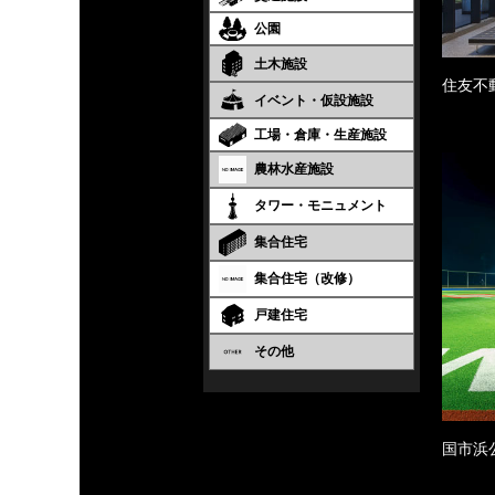
公園
土木施設
住友不
イベント・仮設施設
工場・倉庫・生産施設
農林水産施設
タワー・モニュメント
集合住宅
集合住宅（改修）
戸建住宅
その他
国市浜