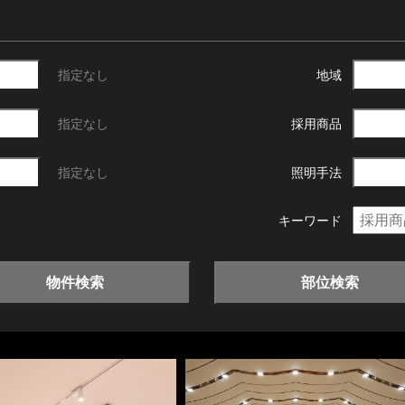
指定なし
地域
指定なし
採用商品
指定なし
照明手法
キーワード
物件検索
部位検索