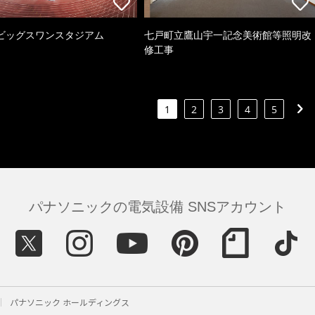
ビッグスワンスタジアム
七戸町立鷹山宇一記念美術館等照明改
修工事
1
2
3
4
5
パナソニックの電気設備 SNSアカウント
パナソニック ホールディングス