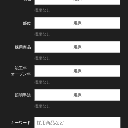
指定なし
選択
部位
指定なし
選択
採用商品
指定なし
竣工年・
選択
オープン年
指定なし
選択
照明手法
指定なし
キーワード