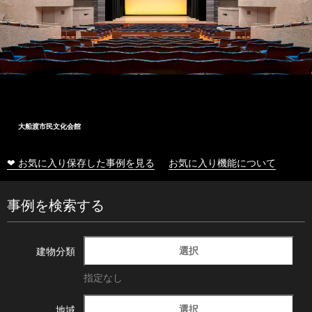
大船渡市民文化会館
❤ お気に入り保存した事例を見る
お気に入り機能について
事例を検索する
選択
建物分類
指定なし
選択
地域