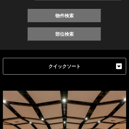
物件検索
部位検索
クイックソート