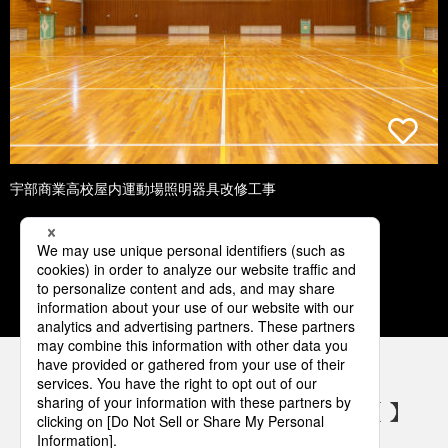
宇部商業高校屋内運動場照明器具改修工事
1
2
3
4
5
パナソニックの電気設備 SNSアカウント