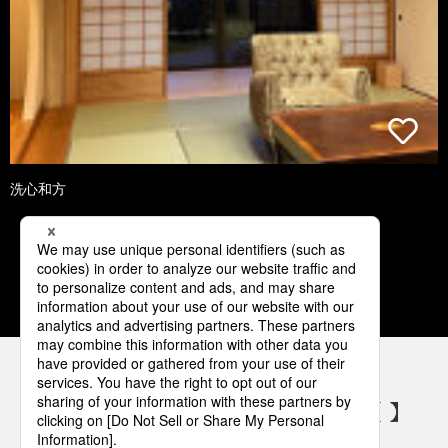
洗心和方
1
2
3
4
5
パナソニックの電気設備 SNSアカウント