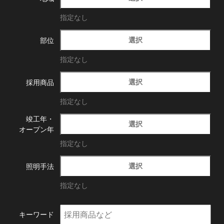
指定なし
選択
部位
指定なし
選択
採用商品
指定なし
竣工年・
選択
オープン年
指定なし
選択
照明手法
指定なし
キーワード