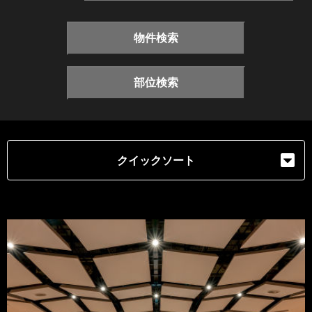
物件検索
部位検索
クイックソート