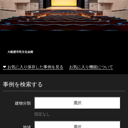
大船渡市民文化会館
❤ お気に入り保存した事例を見る
お気に入り機能について
事例を検索する
選択
建物分類
指定なし
選択
地域