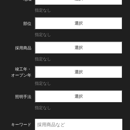
指定なし
選択
部位
指定なし
選択
採用商品
指定なし
竣工年・
選択
オープン年
指定なし
選択
照明手法
指定なし
キーワード