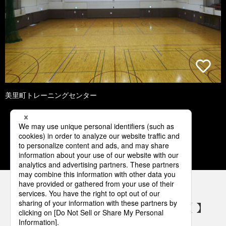
美里町トレーニングセンター
1
2
3
4
5
パナソニックの電気設備 SNSアカウント