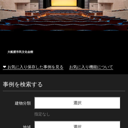
大船渡市民文化会館
❤ お気に入り保存した事例を見る
お気に入り機能について
事例を検索する
選択
建物分類
指定なし
選択
地域