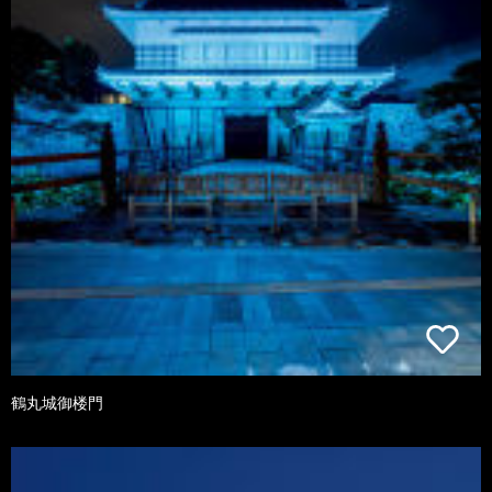
鶴丸城御楼門