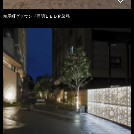
粕屋町グラウンド照明ＬＥＤ化業務