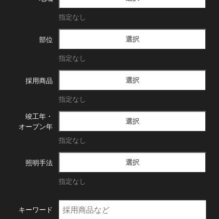
指定なし
選択
部位
指定なし
選択
採用商品
指定なし
竣工年・
選択
オープン年
指定なし
選択
照明手法
指定なし
キーワード