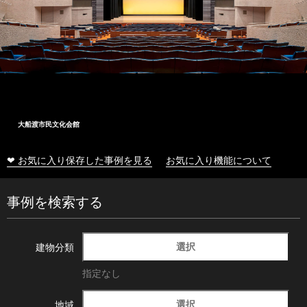
大船渡市民文化会館
❤ お気に入り保存した事例を見る
お気に入り機能について
事例を検索する
選択
建物分類
指定なし
選択
地域