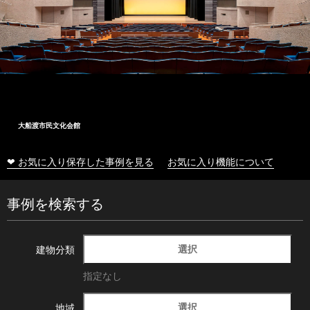
大船渡市民文化会館
❤ お気に入り保存した事例を見る
お気に入り機能について
事例を検索する
選択
建物分類
指定なし
選択
地域