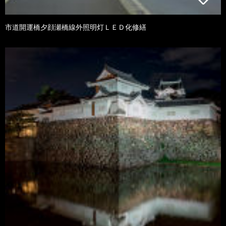
市道開運橋夕顔瀬橋線外照明灯ＬＥＤ化修繕