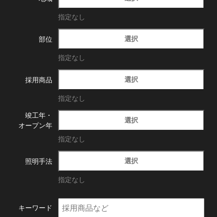
指定なし
選択
部位
指定なし
選択
採用商品
指定なし
竣工年・
選択
オープン年
指定なし
選択
照明手法
指定なし
キーワード