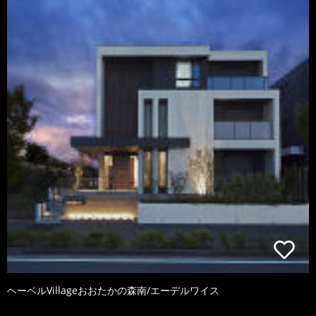
ヘーベルVillageおおたかの森南/エーデルワイス