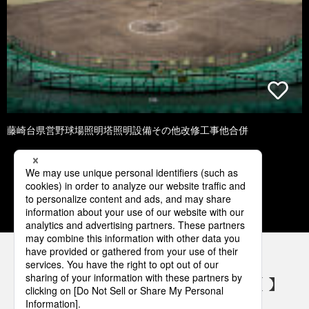
藤崎台県営野球場照明塔照明設備その他改修工事他合併
1
2
3
4
5
パナソニックの電気設備 SNSアカウント