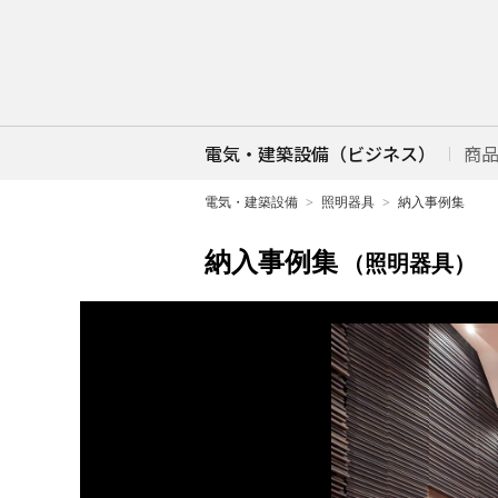
電気・建築設備（ビジネス）
商
電気・建築設備
照明器具
納入事例集
納入事例集
（照明器具）