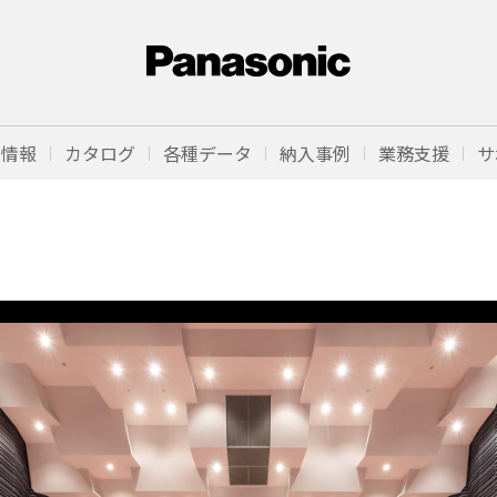
品情報
カタログ
各種データ
納入事例
業務支援
サ