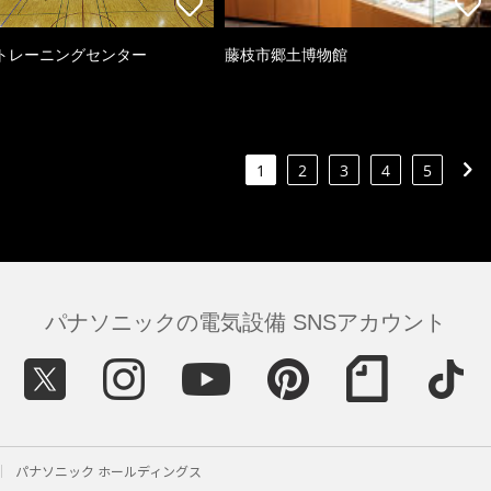
トレーニングセンター
藤枝市郷土博物館
1
2
3
4
5
パナソニックの電気設備 SNSアカウント
パナソニック ホールディングス