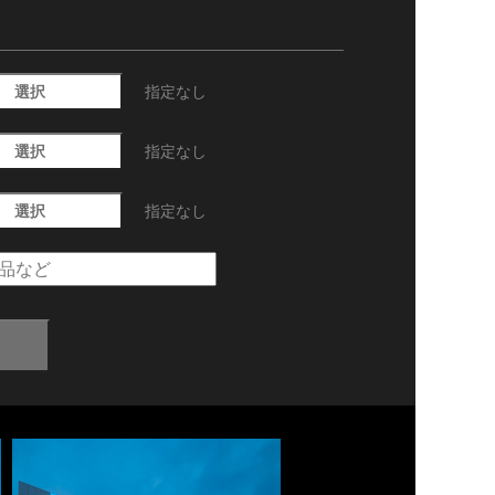
選択
指定なし
選択
指定なし
選択
指定なし