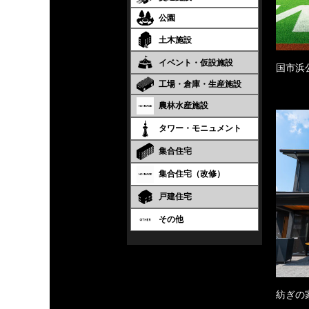
公園
土木施設
イベント・仮設施設
国市浜
工場・倉庫・生産施設
農林水産施設
タワー・モニュメント
集合住宅
集合住宅（改修）
戸建住宅
その他
紡ぎの