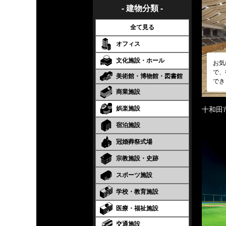
- 建物分類 -
全て見る
オフィス
文化施設・ホール
お気
で、
美術館・博物館・図書館
でき
商業施設
娯楽施設
十和田
宿泊施設
冠婚葬祭式場
宗教施設・史跡
スポーツ施設
学校・教育施設
医療・福祉施設
交通施設