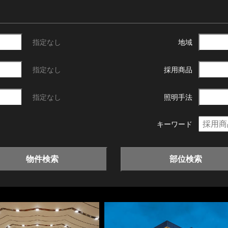
指定なし
地域
指定なし
採用商品
指定なし
照明手法
キーワード
物件検索
部位検索