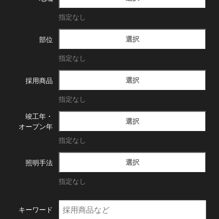
指定なし
選択
部位
指定なし
選択
採用商品
指定なし
竣工年・
選択
オープン年
指定なし
選択
照明手法
指定なし
キーワード