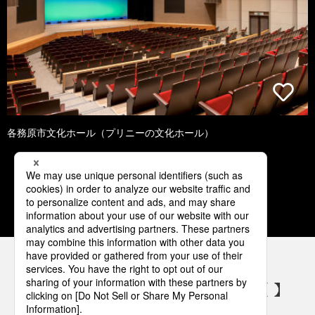
各務原市文化ホール（プリニーの文化ホール）
1
2
3
4
5
パナソニックの電気設備 SNSアカウント