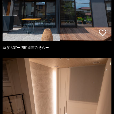
紡ぎの家ー四街道市みそらー