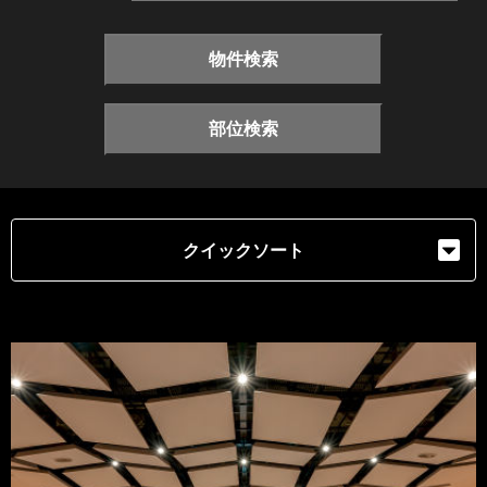
物件検索
部位検索
クイックソート