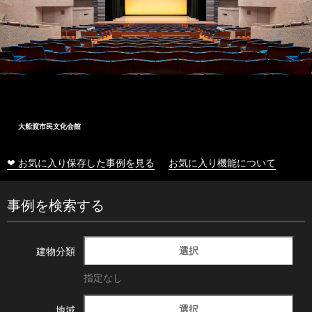
大船渡市民文化会館
❤ お気に入り保存した事例を見る
お気に入り機能について
事例を検索する
選択
建物分類
指定なし
選択
地域