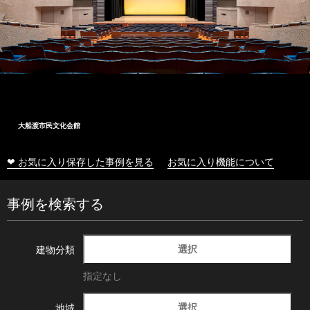
大船渡市民文化会館
❤ お気に入り保存した事例を見る
お気に入り機能について
事例を検索する
選択
建物分類
指定なし
選択
地域