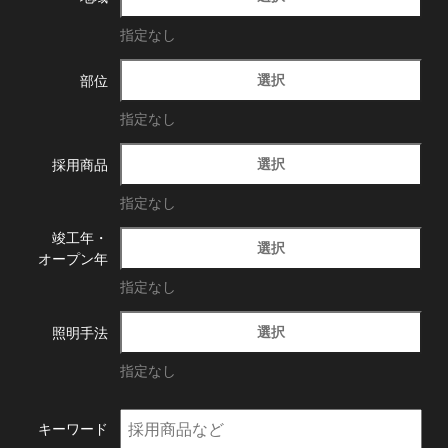
指定なし
選択
部位
指定なし
選択
採用商品
指定なし
竣工年・
選択
オープン年
指定なし
選択
照明手法
指定なし
キーワード