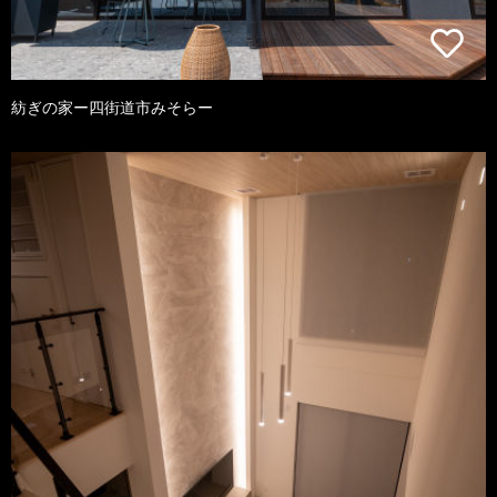
紡ぎの家ー四街道市みそらー