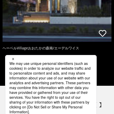
ヘーベルVillageおおたかの森南/エーデルワイス
1
2
3
4
5
パナソニックの電気設備 SNSアカウント