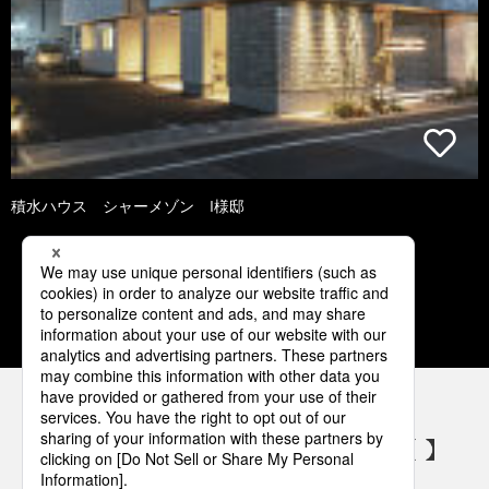
積水ハウス シャーメゾン I様邸
2
3
4
5
6
パナソニックの電気設備 SNSアカウント