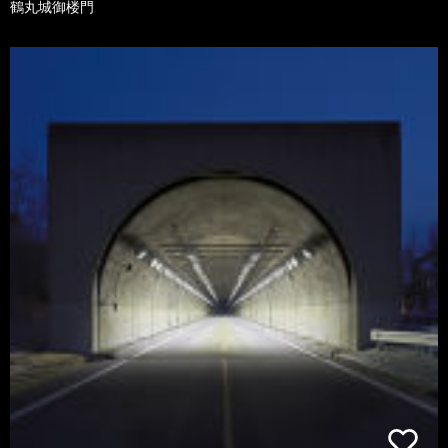
鶴丸城御楼門