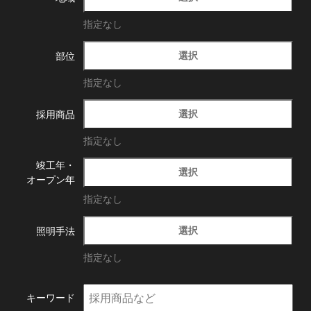
指定なし
選択
部位
指定なし
選択
採用商品
指定なし
竣工年・
選択
オープン年
指定なし
選択
照明手法
指定なし
キーワード