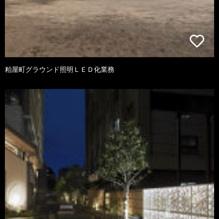
粕屋町グラウンド照明ＬＥＤ化業務