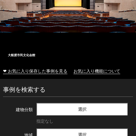
大船渡市民文化会館
❤ お気に入り保存した事例を見る
お気に入り機能について
事例を検索する
選択
建物分類
指定なし
選択
地域