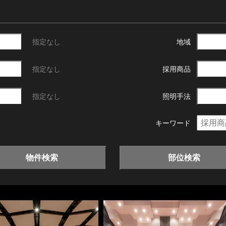
指定なし
地域
指定なし
採用商品
指定なし
照明手法
キーワード
物件検索
部位検索