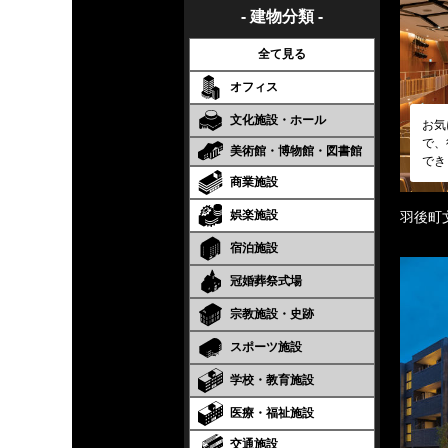
- 建物分類 -
全て見る
オフィス
文化施設・ホール
お気
で、
美術館・博物館・図書館
でき
商業施設
娯楽施設
羽後町
宿泊施設
冠婚葬祭式場
宗教施設・史跡
スポーツ施設
学校・教育施設
医療・福祉施設
交通施設