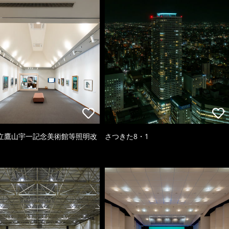
立鷹山宇一記念美術館等照明改
さつきた8・1