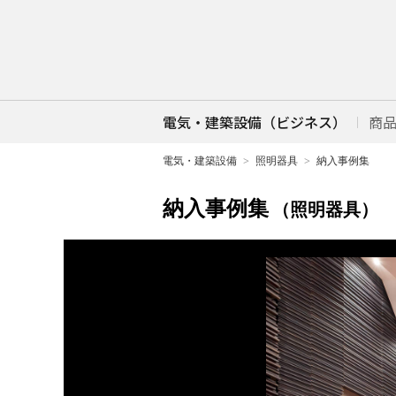
電気・建築設備（ビジネス）
商
電気・建築設備
照明器具
納入事例集
納入事例集
（照明器具）