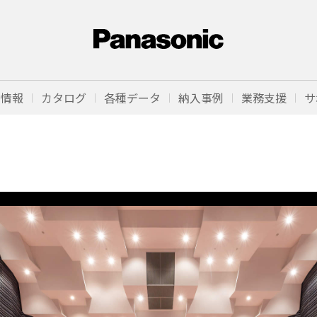
品情報
カタログ
各種データ
納入事例
業務支援
サ