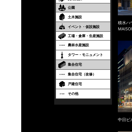
公園
土木施設
積水ハ
イベント・仮設施設
MAISO
工場・倉庫・生産施設
農林水産施設
タワー・モニュメント
集合住宅
集合住宅（改修）
戸建住宅
その他
中日ビ