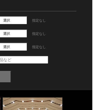
選択
指定なし
選択
指定なし
選択
指定なし