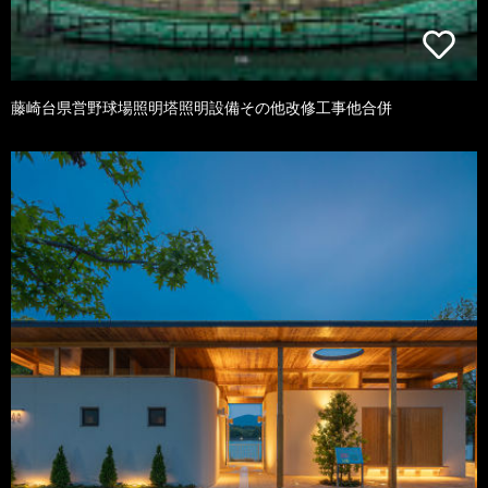
藤崎台県営野球場照明塔照明設備その他改修工事他合併