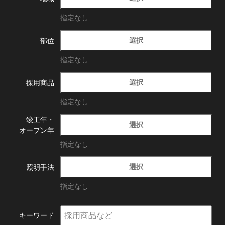
指定なし
選択
部位
指定なし
選択
採用商品
指定なし
竣工年・
選択
オープン年
指定なし
選択
照明手法
指定なし
キーワード