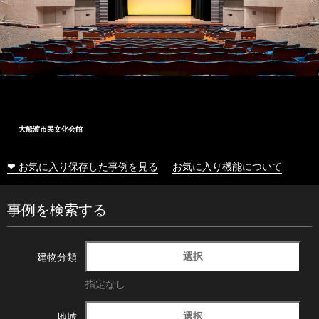
大船渡市民文化会館
❤ お気に入り保存した事例を見る
お気に入り機能について
事例を検索する
選択
建物分類
指定なし
選択
地域