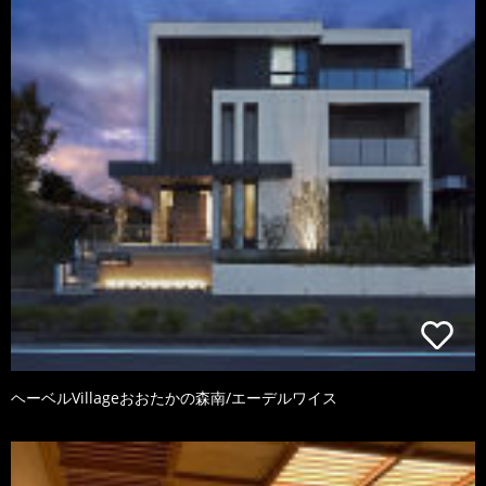
ヘーベルVillageおおたかの森南/エーデルワイス