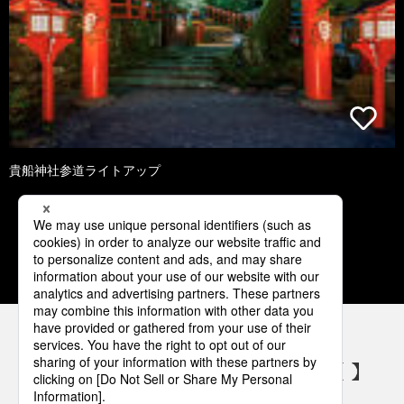
貴船神社参道ライトアップ
1
2
3
4
5
パナソニックの電気設備 SNSアカウント