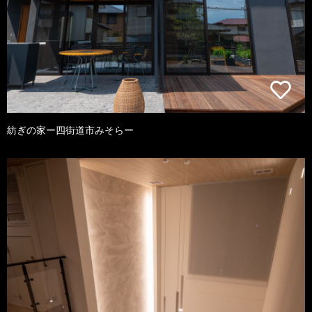
紡ぎの家ー四街道市みそらー