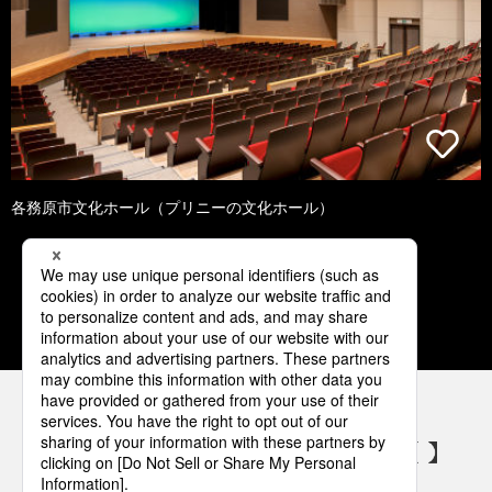
各務原市文化ホール（プリニーの文化ホール）
1
2
3
4
5
パナソニックの電気設備 SNSアカウント