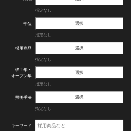
指定なし
選択
部位
指定なし
選択
採用商品
指定なし
竣工年・
選択
オープン年
指定なし
選択
照明手法
指定なし
キーワード