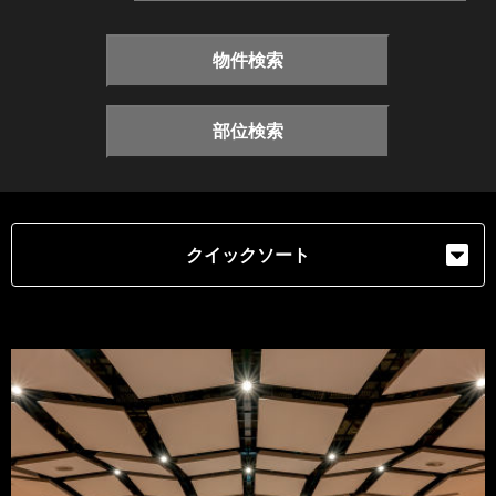
物件検索
部位検索
クイックソート