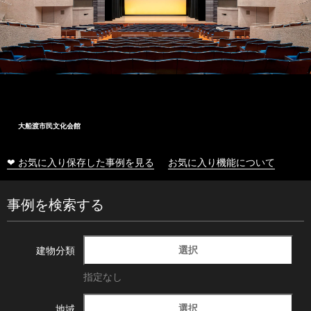
大船渡市民文化会館
❤ お気に入り保存した事例を見る
お気に入り機能について
事例を検索する
選択
建物分類
指定なし
選択
地域