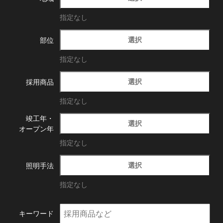
指定なし
選択
部位
指定なし
選択
採用商品
指定なし
竣工年・
選択
オープン年
指定なし
選択
照明手法
指定なし
キーワード