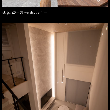
紡ぎの家ー四街道市みそらー