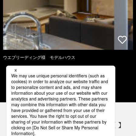
ウエブリーディング様 モデルハウス
1
2
3
4
5
パナソニックの電気設備 SNSアカウント