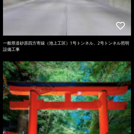
一般県道砂原四方寄線（池上工区）1号トンネル、2号トンネル照明
設備工事