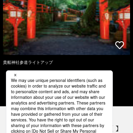
貴船神社参道ライトアップ
1
2
3
4
5
パナソニックの電気設備 SNSアカウント