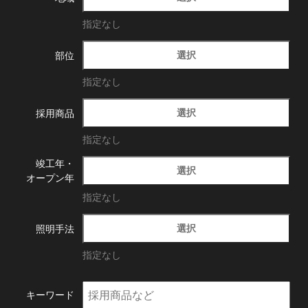
指定なし
選択
部位
指定なし
選択
採用商品
指定なし
竣工年・
選択
オープン年
指定なし
選択
照明手法
指定なし
キーワード