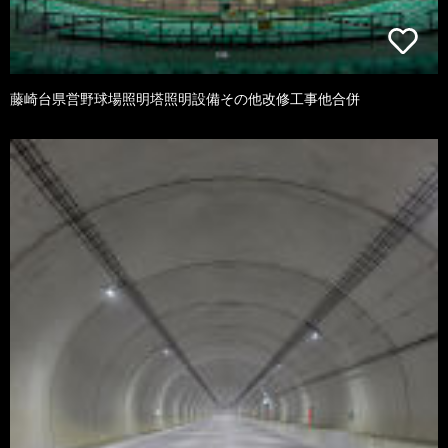
藤崎台県営野球場照明塔照明設備その他改修工事他合併