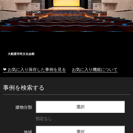
大船渡市民文化会館
❤ お気に入り保存した事例を見る
お気に入り機能について
事例を検索する
選択
建物分類
指定なし
選択
地域