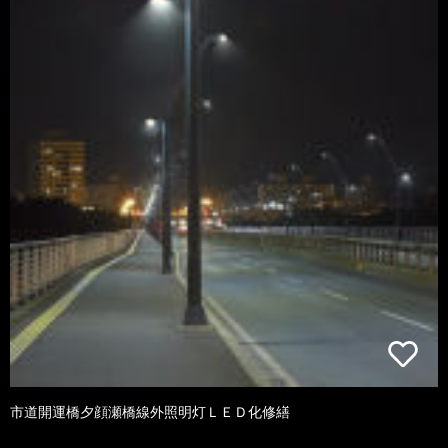
市道開運橋夕顔瀬橋線外照明灯ＬＥＤ化修繕