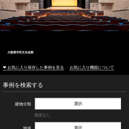
大船渡市民文化会館
❤ お気に入り保存した事例を見る
お気に入り機能について
事例を検索する
選択
建物分類
指定なし
選択
地域