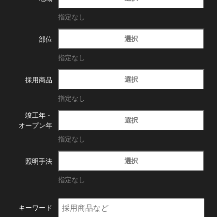
指定なし
選択
部位
指定なし
選択
採用商品
指定なし
竣工年・
選択
オープン年
指定なし
選択
照明手法
指定なし
キーワード