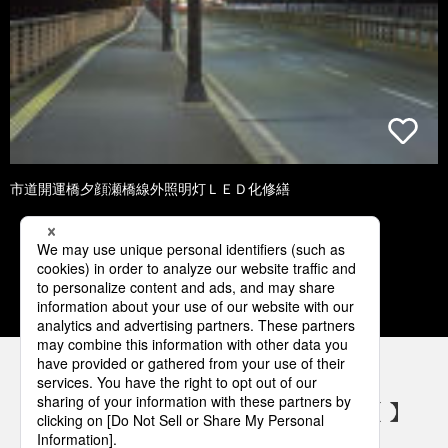
市道開運橋夕顔瀬橋線外照明灯ＬＥＤ化修繕
1
2
3
4
5
パナソニックの電気設備 SNSアカウント