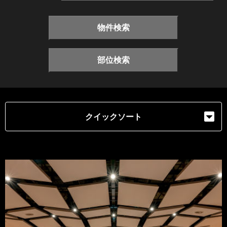
物件検索
部位検索
クイックソート