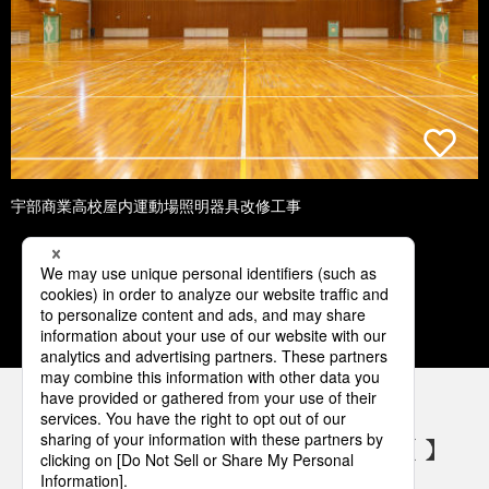
宇部商業高校屋内運動場照明器具改修工事
1
2
3
4
5
パナソニックの電気設備 SNSアカウント