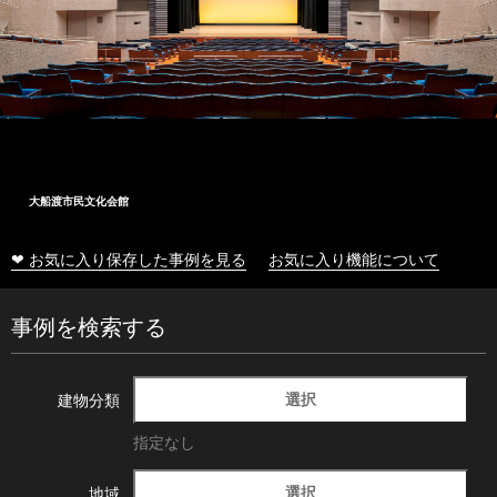
大船渡市民文化会館
❤ お気に入り保存した事例を見る
お気に入り機能について
事例を検索する
選択
建物分類
指定なし
選択
地域