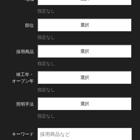
指定なし
選択
部位
指定なし
選択
採用商品
指定なし
竣工年・
選択
オープン年
指定なし
選択
照明手法
指定なし
キーワード