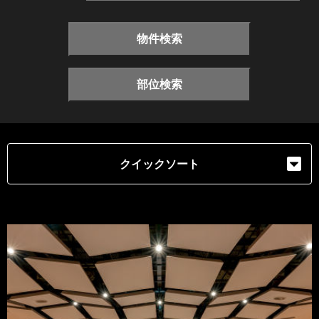
物件検索
部位検索
クイックソート