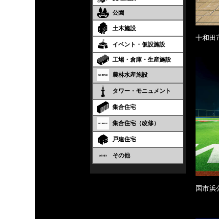
公園
土木施設
十和田
イベント・仮設施設
工場・倉庫・生産施設
農林水産施設
タワー・モニュメント
集合住宅
集合住宅（改修）
戸建住宅
その他
国市浜