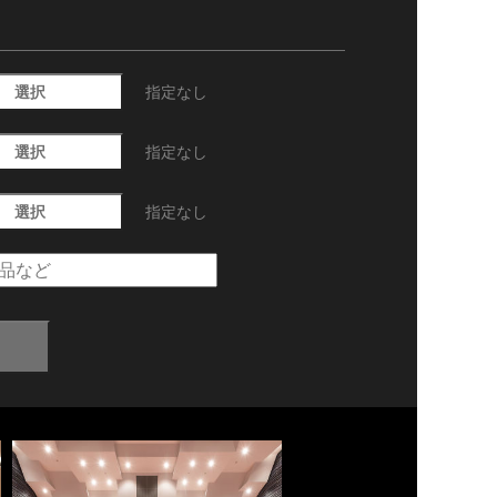
選択
指定なし
選択
指定なし
選択
指定なし