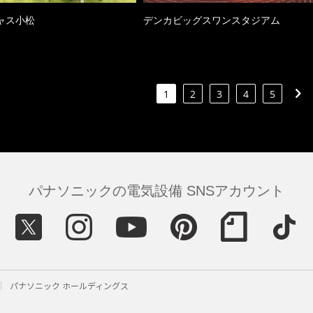
ャス小松
デンカビッグスワンスタジアム
1
2
3
4
5
パナソニックの電気設備 SNSアカウント
パナソニック ホールディングス