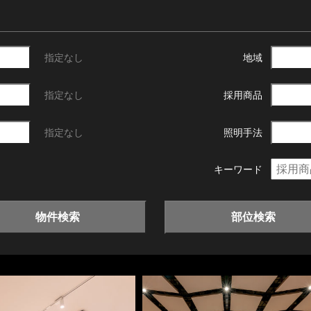
指定なし
地域
指定なし
採用商品
指定なし
照明手法
キーワード
物件検索
部位検索