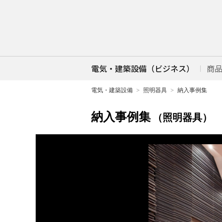
電気・建築設備（ビジネス）
商
電気・建築設備
照明器具
納入事例集
納入事例集
（照明器具）