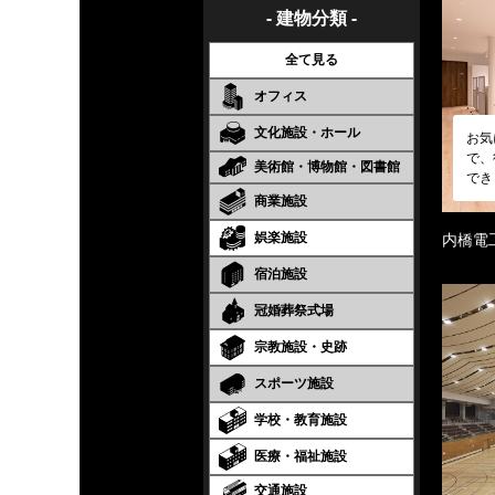
- 建物分類 -
全て見る
オフィス
文化施設・ホール
お気
で、
美術館・博物館・図書館
でき
商業施設
娯楽施設
内橋電
宿泊施設
冠婚葬祭式場
宗教施設・史跡
スポーツ施設
学校・教育施設
医療・福祉施設
交通施設