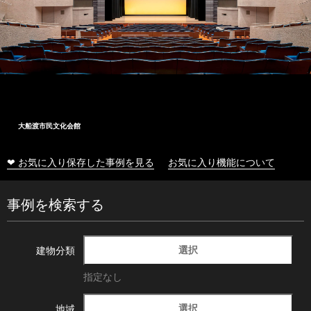
大船渡市民文化会館
❤ お気に入り保存した事例を見る
お気に入り機能について
事例を検索する
選択
建物分類
指定なし
選択
地域