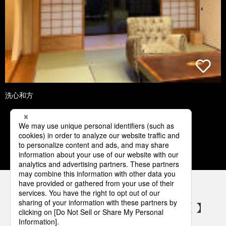
洗心和方
1
2
3
4
5
パナソニックの電気設備 SNSアカウント