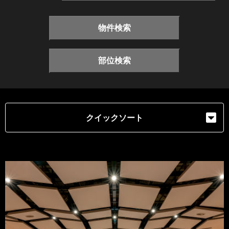
物件検索
部位検索
クイックソート