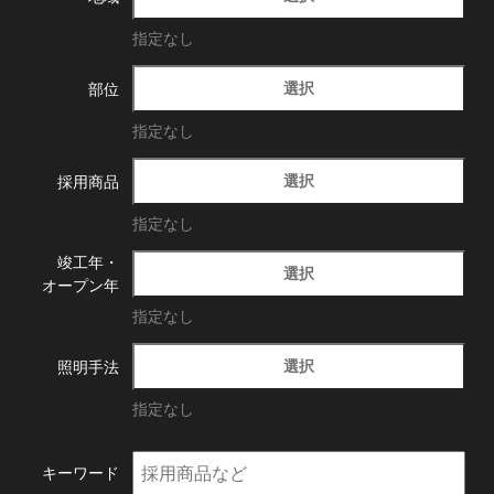
指定なし
選択
部位
指定なし
選択
採用商品
指定なし
竣工年・
選択
オープン年
指定なし
選択
照明手法
指定なし
キーワード