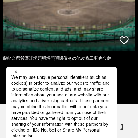
藤崎台県営野球場照明塔照明設備その他改修工事他合併
1
2
3
4
5
パナソニックの電気設備 SNSアカウント