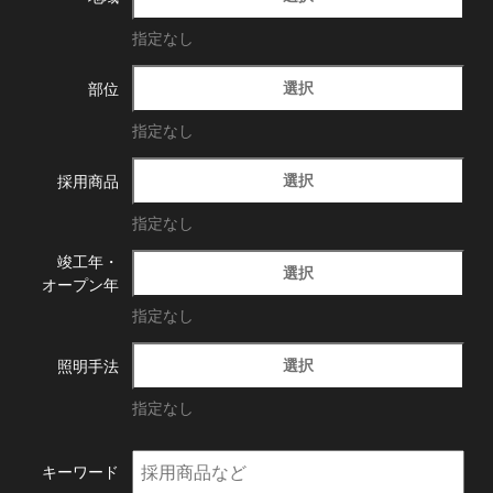
指定なし
選択
部位
指定なし
選択
採用商品
指定なし
竣工年・
選択
オープン年
指定なし
選択
照明手法
指定なし
キーワード