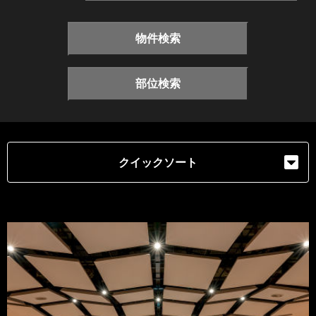
物件検索
部位検索
クイックソート