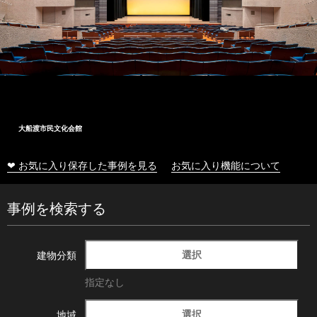
大船渡市民文化会館
❤ お気に入り保存した事例を見る
お気に入り機能について
事例を検索する
選択
建物分類
指定なし
選択
地域