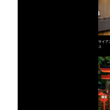
サイア
ス