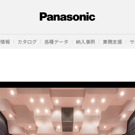
品情報
カタログ
各種データ
納入事例
業務支援
サ