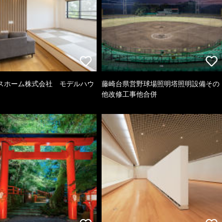
スホーム株式会社 モデルハウ
藤崎台県営野球場照明塔照明設備その
他改修工事他合併