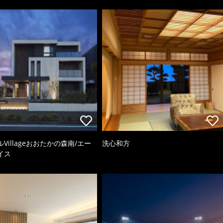
Villageおおたかの森南/エー
洗心和方
イス