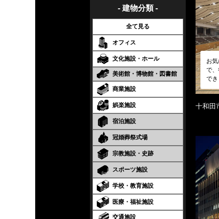
- 建物分類 -
全て見る
オフィス
文化施設・ホール
お気
で、
美術館・博物館・図書館
でき
商業施設
娯楽施設
十和田
宿泊施設
冠婚葬祭式場
宗教施設・史跡
スポーツ施設
学校・教育施設
医療・福祉施設
交通施設