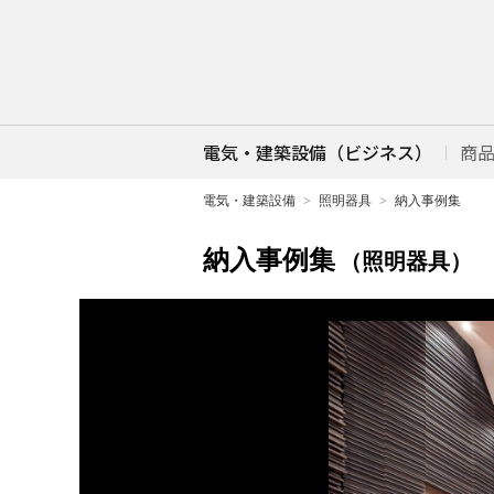
電気・建築設備（ビジネス）
商
電気・建築設備
照明器具
納入事例集
納入事例集
（照明器具）