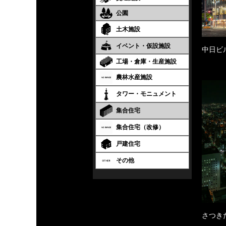
公園
土木施設
イベント・仮設施設
中日ビ
工場・倉庫・生産施設
農林水産施設
タワー・モニュメント
集合住宅
集合住宅（改修）
戸建住宅
その他
さつき