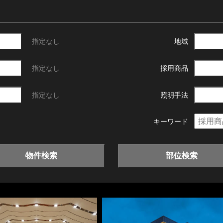
指定なし
地域
指定なし
採用商品
指定なし
照明手法
キーワード
物件検索
部位検索