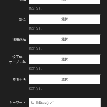
指定なし
選択
部位
指定なし
選択
採用商品
指定なし
竣工年・
選択
オープン年
指定なし
選択
照明手法
指定なし
キーワード