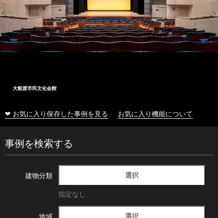
大船渡市民文化会館
❤ お気に入り保存した事例を見る
お気に入り機能について
事例を検索する
選択
建物分類
指定なし
選択
地域