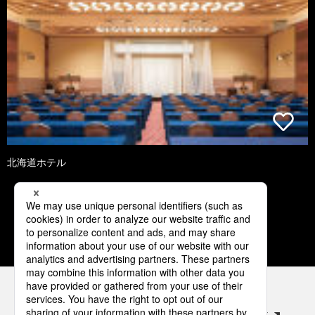
北海道ホテル
3
4
5
6
7
パナソニックの電気設備 SNSアカウント