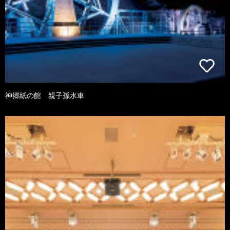
神郷紙の館 親子孫水車