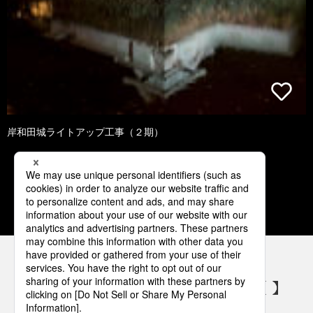
岸和田城ライトアップ工事（２期）
1
2
3
4
5
パナソニックの電気設備 SNSアカウント