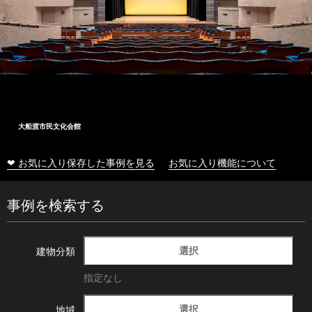
大船渡市民文化会館
❤ お気に入り保存した事例を見る
お気に入り機能について
事例を検索する
選択
建物分類
指定なし
選択
地域