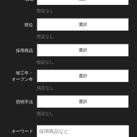
指定なし
選択
部位
指定なし
選択
採用商品
指定なし
竣工年・
選択
オープン年
指定なし
選択
照明手法
指定なし
キーワード