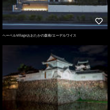
ヘーベルVillageおおたかの森南/エーデルワイス