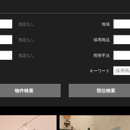
指定なし
地域
指定なし
採用商品
指定なし
照明手法
キーワード
物件検索
部位検索