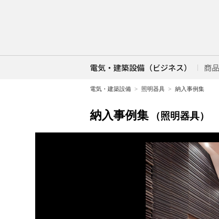
電気・建築設備（ビジネス）
商
電気・建築設備
照明器具
納入事例集
納入事例集
（照明器具）