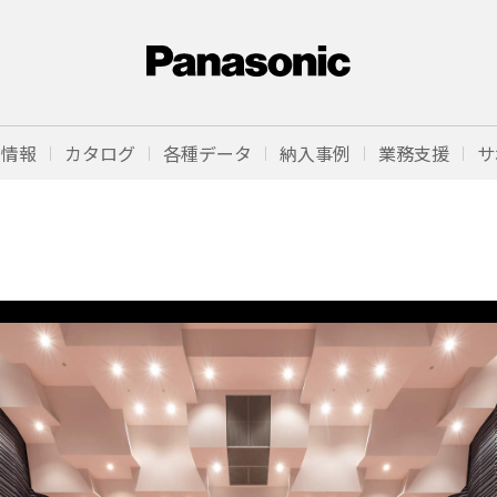
品情報
カタログ
各種データ
納入事例
業務支援
サ