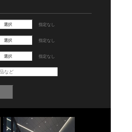
選択
指定なし
選択
指定なし
選択
指定なし