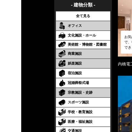
- 建物分類 -
全て見る
オフィス
文化施設・ホール
お気
で、
美術館・博物館・図書館
でき
商業施設
娯楽施設
内橋電
宿泊施設
冠婚葬祭式場
宗教施設・史跡
スポーツ施設
学校・教育施設
医療・福祉施設
交通施設