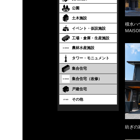
公園
土木施設
積水ハ
イベント・仮設施設
MAISO
工場・倉庫・生産施設
農林水産施設
タワー・モニュメント
集合住宅
集合住宅（改修）
戸建住宅
その他
紡ぎの