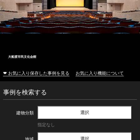
大船渡市民文化会館
❤ お気に入り保存した事例を見る
お気に入り機能について
事例を検索する
選択
建物分類
指定なし
選択
地域