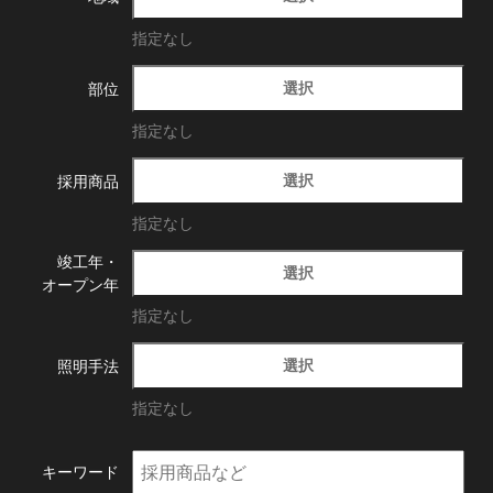
指定なし
選択
部位
指定なし
選択
採用商品
指定なし
竣工年・
選択
オープン年
指定なし
選択
照明手法
指定なし
キーワード