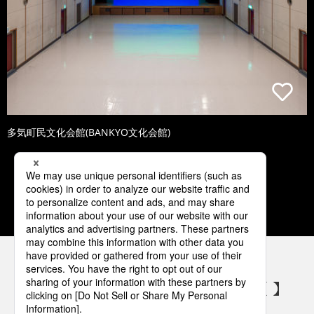
多気町民文化会館(BANKYO文化会館)
1
2
3
4
5
パナソニックの電気設備 SNSアカウント