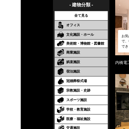
- 建物分類 -
全て見る
オフィス
文化施設・ホール
お気
で、
美術館・博物館・図書館
でき
商業施設
娯楽施設
内橋電
宿泊施設
冠婚葬祭式場
宗教施設・史跡
スポーツ施設
学校・教育施設
医療・福祉施設
交通施設