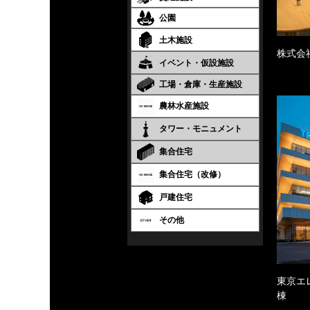
公園
土木施設
株式会
イベント・仮設施設
工場・倉庫・生産施設
農林水産施設
タワー・モニュメント
集合住宅
集合住宅（改修）
戸建住宅
その他
東京エ
棟