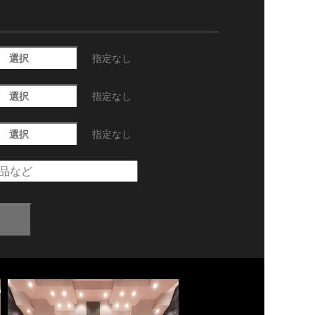
選択
指定なし
選択
指定なし
選択
指定なし