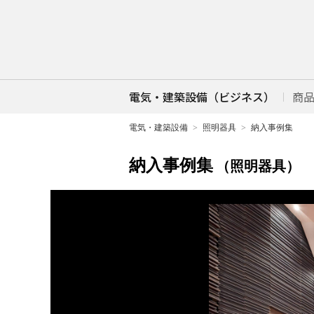
電気・建築設備（ビジネス）
商
電気・建築設備
照明器具
納入事例集
納入事例集
（照明器具）