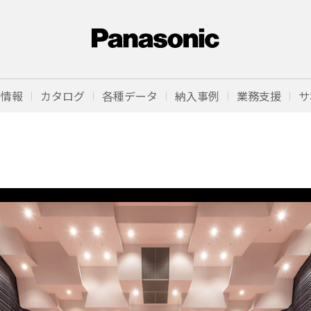
品情報
カタログ
各種データ
納入事例
業務支援
サ