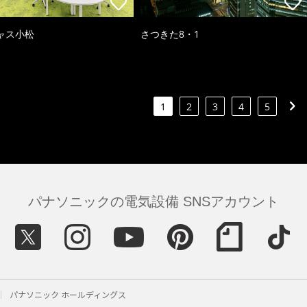
ャス小松
さつきた8・1
1
2
3
4
5
パナソニックの電気設備 SNSアカウント
パナソニック ホールディングス