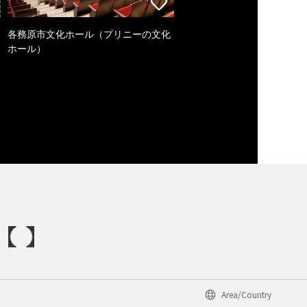
各務原市文化ホール（プリニーの文化
ホール）
Area/Country