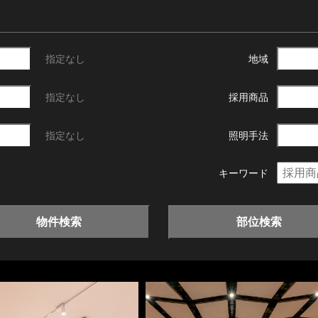
指定なし
地域
指定なし
採用商品
指定なし
照明手法
キーワード
物件検索
部位検索