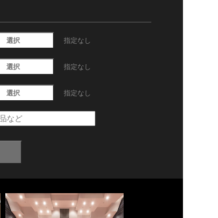
選択
指定なし
選択
指定なし
選択
指定なし