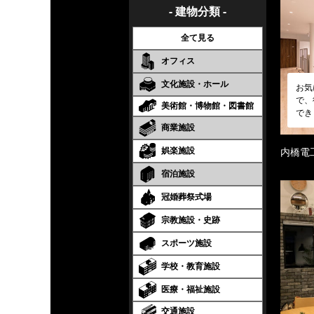
- 建物分類 -
全て見る
オフィス
文化施設・ホール
お気
で、
美術館・博物館・図書館
でき
商業施設
娯楽施設
内橋電
宿泊施設
冠婚葬祭式場
宗教施設・史跡
スポーツ施設
学校・教育施設
医療・福祉施設
交通施設