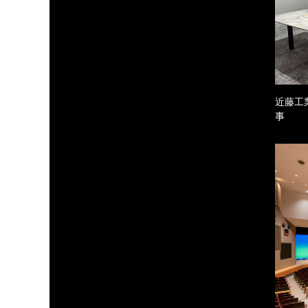
近藤工
事