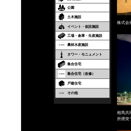
公園
土木施設
株式会
イベント・仮設施設
工場・倉庫・生産施設
農林水産施設
タワー・モニュメント
集合住宅
集合住宅（改修）
戸建住宅
その他
相馬共
所煙突