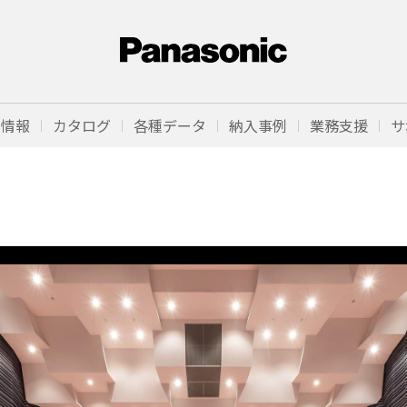
品情報
カタログ
各種データ
納入事例
業務支援
サ