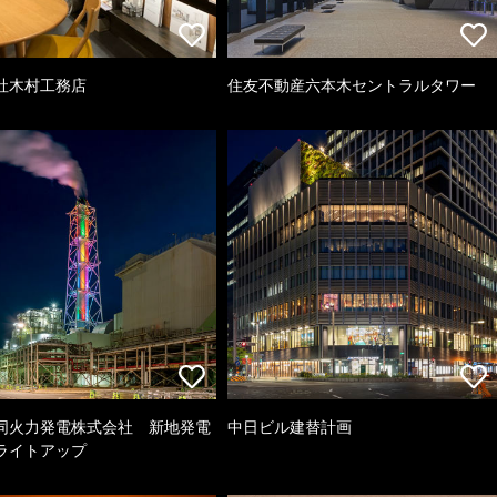
社木村工務店
住友不動産六本木セントラルタワー
同火力発電株式会社 新地発電
中日ビル建替計画
ライトアップ