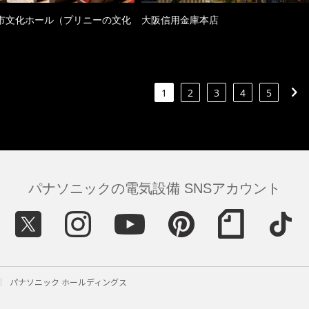
市文化ホール（プリニーの文化
大阪信用金庫本店
）
1
2
3
4
5
パナソニックの電気設備 SNSアカウント
パナソニック ホールディングス