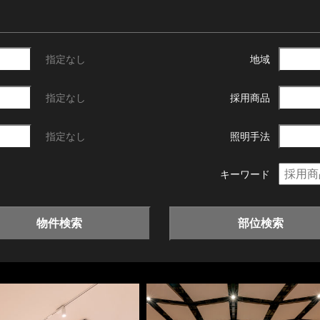
指定なし
地域
指定なし
採用商品
指定なし
照明手法
キーワード
物件検索
部位検索