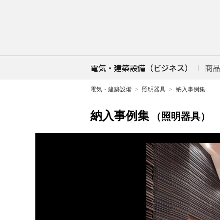
電気・建築設備（ビジネス）
商
電気・建築設備
照明器具
納入事例集
納入事例集
（照明器具）