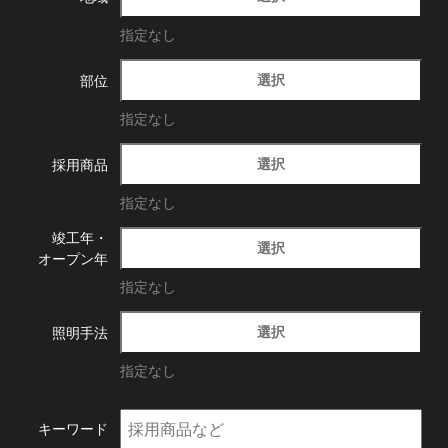
指定なし
選択
部位
指定なし
選択
採用商品
指定なし
竣工年・
選択
オープン年
指定なし
選択
照明手法
指定なし
キーワード