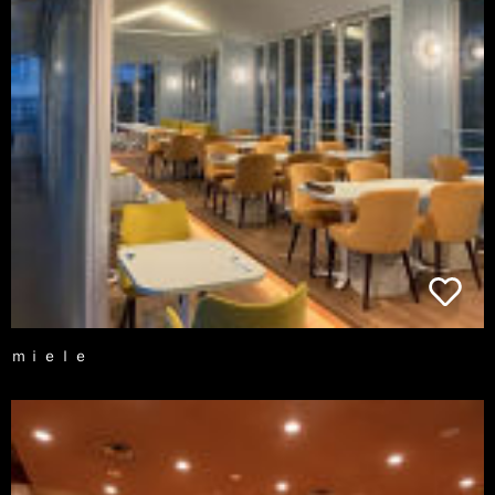
ｍｉｅｌｅ