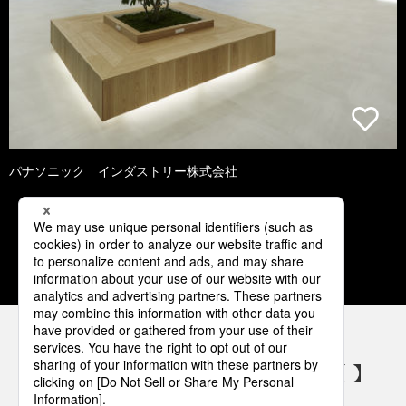
パナソニック インダストリー株式会社
1
2
3
4
5
パナソニックの電気設備 SNSアカウント