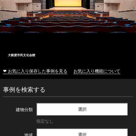
大船渡市民文化会館
❤ お気に入り保存した事例を見る
お気に入り機能について
事例を検索する
選択
建物分類
指定なし
選択
地域