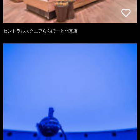
セントラルスクエアららぽーと門真店