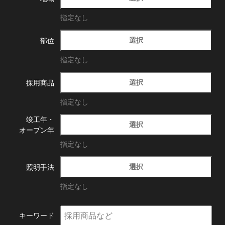
指定なし
選択
部位
指定なし
選択
採用商品
指定なし
竣工年・
選択
オープン年
指定なし
選択
照明手法
指定なし
キーワード