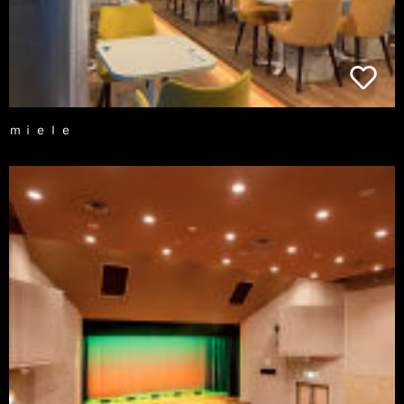
ｍｉｅｌｅ