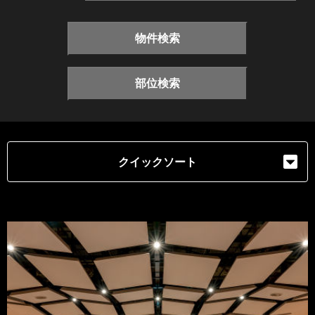
物件検索
部位検索
クイックソート