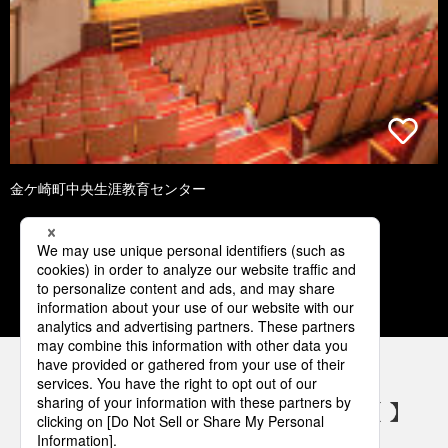
金ケ崎町中央生涯教育センター
1
2
3
4
5
パナソニックの電気設備 SNSアカウント