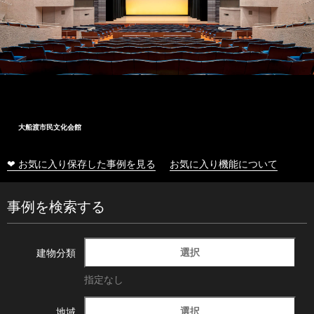
大船渡市民文化会館
❤ お気に入り保存した事例を見る
お気に入り機能について
事例を検索する
選択
建物分類
指定なし
選択
地域