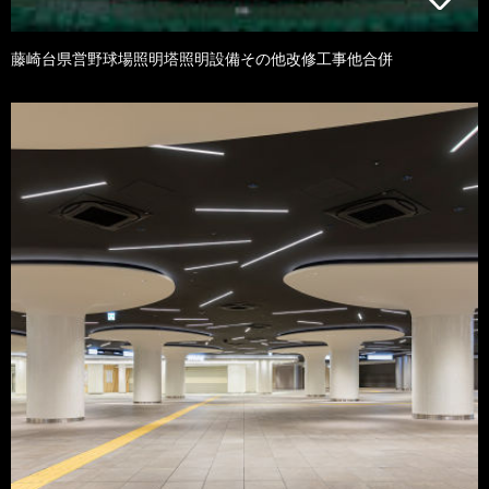
藤崎台県営野球場照明塔照明設備その他改修工事他合併