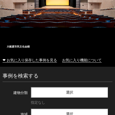
大船渡市民文化会館
❤ お気に入り保存した事例を見る
お気に入り機能について
事例を検索する
選択
建物分類
指定なし
選択
地域