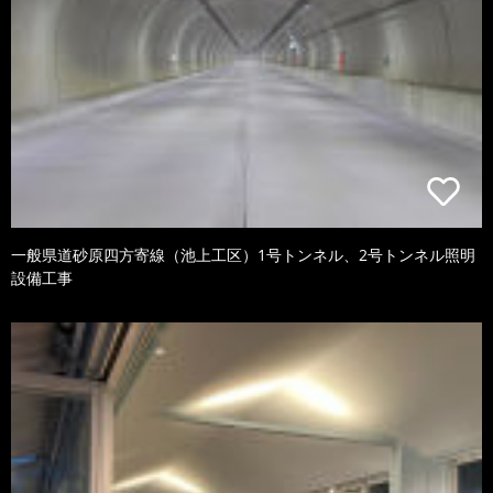
一般県道砂原四方寄線（池上工区）1号トンネル、2号トンネル照明
設備工事