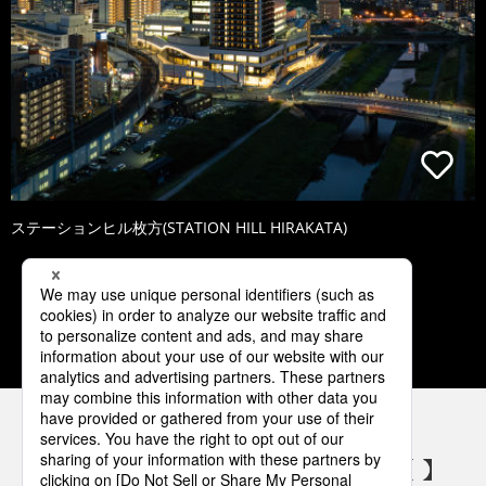
ステーションヒル枚方(STATION HILL HIRAKATA)
1
2
3
4
5
パナソニックの電気設備 SNSアカウント