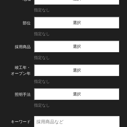
指定なし
選択
部位
指定なし
選択
採用商品
指定なし
竣工年・
選択
オープン年
指定なし
選択
照明手法
指定なし
キーワード