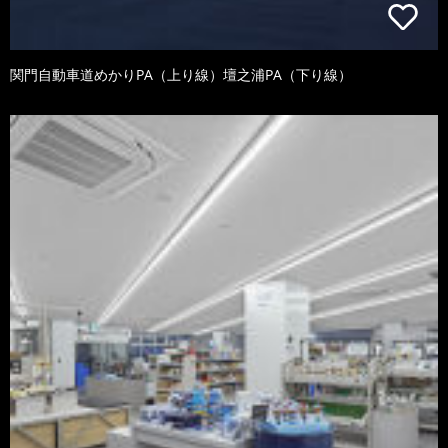
関門自動車道めかりPA（上り線）壇之浦PA（下り線）