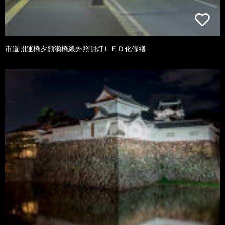
市道開運橋夕顔瀬橋線外照明灯ＬＥＤ化修繕