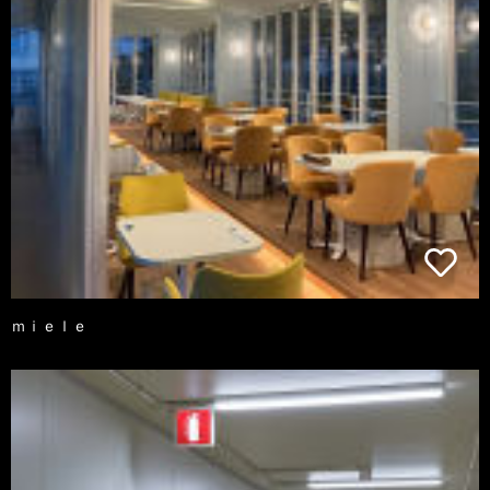
ｍｉｅｌｅ