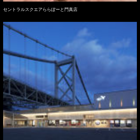
セントラルスクエアららぽーと門真店