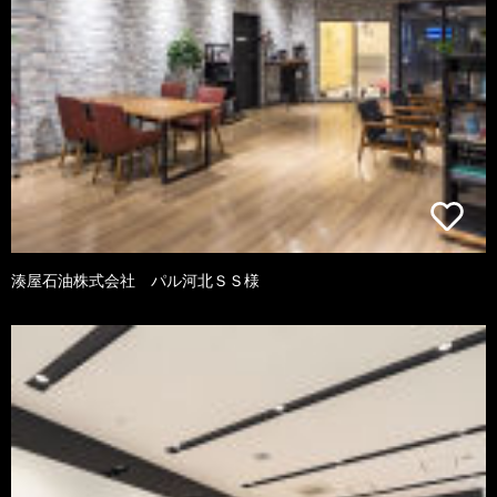
湊屋石油株式会社 パル河北ＳＳ様