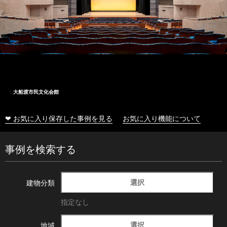
大船渡市民文化会館
❤ お気に入り保存した事例を見る
お気に入り機能について
事例を検索する
選択
建物分類
指定なし
選択
地域