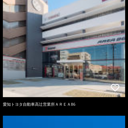
愛知トヨタ自動車高辻営業所ＡＲＥＡ86