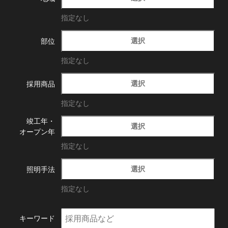
指定なし
選択
部位
指定なし
選択
採用商品
指定なし
竣工年・
選択
オープン年
指定なし
選択
照明手法
指定なし
キーワード