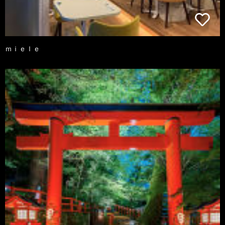
ｍｉｅｌｅ