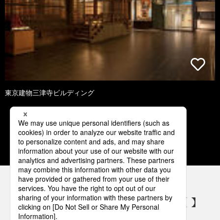
東京建物三津寺ビルディング
1
2
3
4
5
パナソニックの電気設備 SNSアカウント