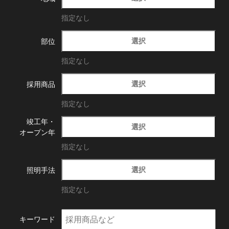
指定なし
選択
部位
指定なし
選択
採用商品
指定なし
竣工年・
選択
オープン年
指定なし
選択
照明手法
指定なし
キーワード