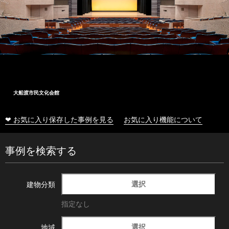
大船渡市民文化会館
❤ お気に入り保存した事例を見る
お気に入り機能について
事例を検索する
選択
建物分類
指定なし
選択
地域