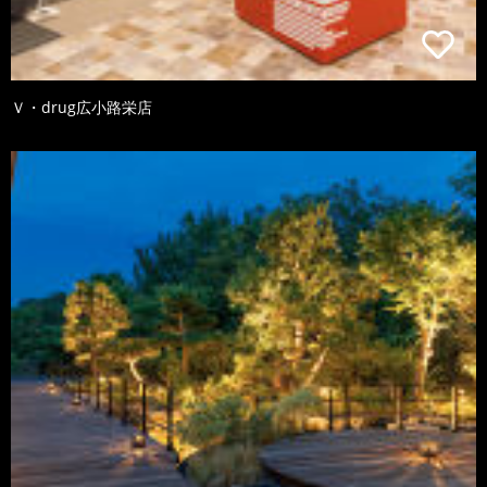
Ｖ・drug広小路栄店