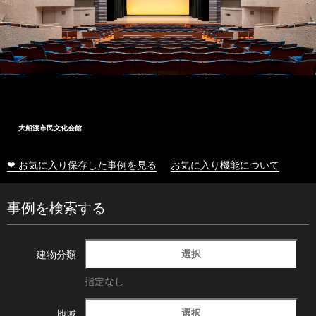
大船渡市民文化会館
❤ お気に入り保存した事例を見る
お気に入り機能について
事例を検索する
選択
建物分類
指定なし
選択
地域