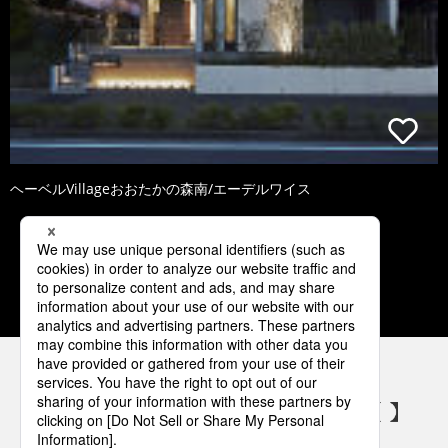
ヘーベルVillageおおたかの森南/エーデルワイス
1
2
3
4
5
パナソニックの電気設備 SNSアカウント