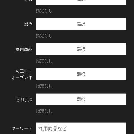
指定なし
選択
部位
指定なし
選択
採用商品
指定なし
竣工年・
選択
オープン年
指定なし
選択
照明手法
指定なし
キーワード