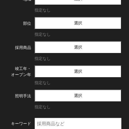
指定なし
選択
部位
指定なし
選択
採用商品
指定なし
竣工年・
選択
オープン年
指定なし
選択
照明手法
指定なし
キーワード