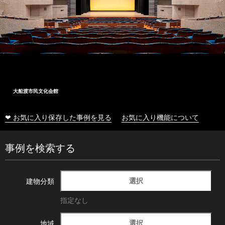
大船渡市民文化会館
❤ お気に入り保存した事例を見る
お気に入り機能について
事例を検索する
選択
建物分類
指定なし
選択
地域