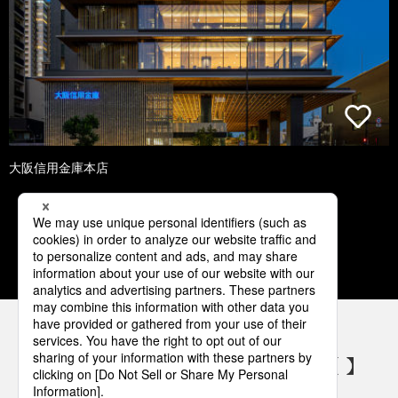
大阪信用金庫本店
1
2
3
4
5
パナソニックの電気設備 SNSアカウント