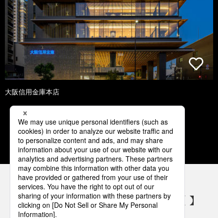
大阪信用金庫本店
1
2
3
4
5
パナソニックの電気設備 SNSアカウント