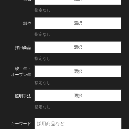
指定なし
選択
部位
指定なし
選択
採用商品
指定なし
竣工年・
選択
オープン年
指定なし
選択
照明手法
指定なし
キーワード