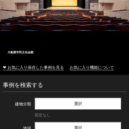
大船渡市民文化会館
❤ お気に入り保存した事例を見る
お気に入り機能について
事例を検索する
選択
建物分類
指定なし
選択
地域