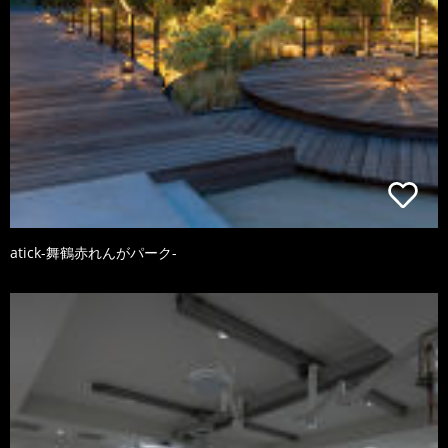
atick-舞鶴赤れんがパーク-