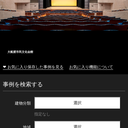
大船渡市民文化会館
❤ お気に入り保存した事例を見る
お気に入り機能について
事例を検索する
選択
建物分類
指定なし
選択
地域