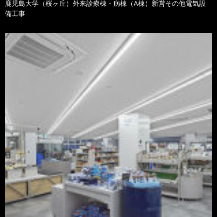
鹿児島大学（桜ヶ丘）外来診療棟・病棟（A棟）新営その他電気設
備工事