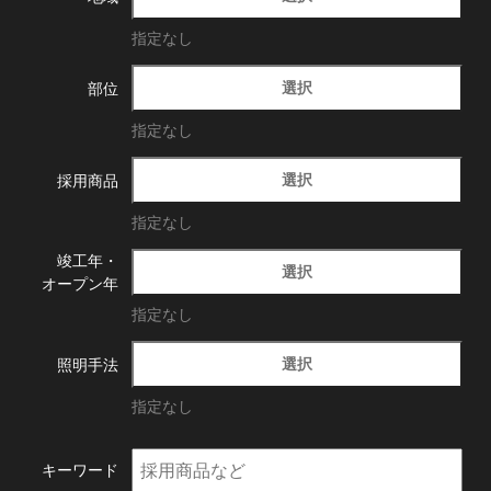
指定なし
選択
部位
指定なし
選択
採用商品
指定なし
竣工年・
選択
オープン年
指定なし
選択
照明手法
指定なし
キーワード