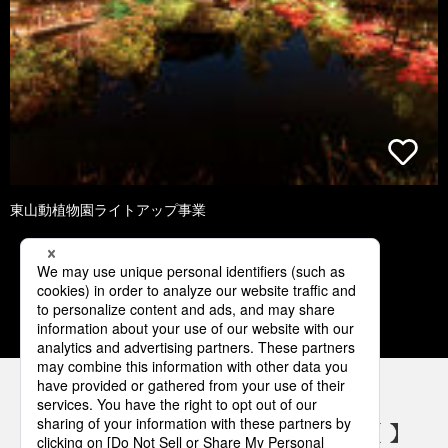
東山動植物園ライトアップ事業
1
2
3
4
5
パナソニックの電気設備 SNSアカウント