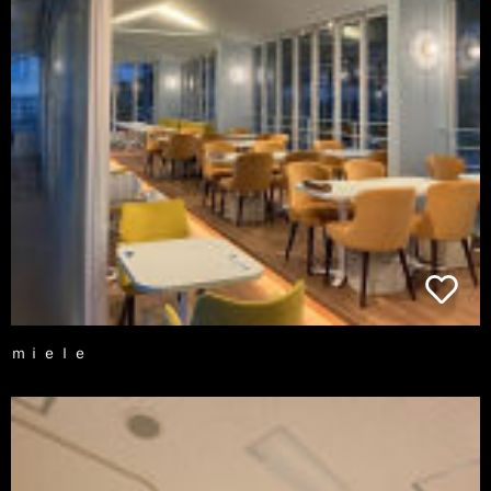
ｍｉｅｌｅ