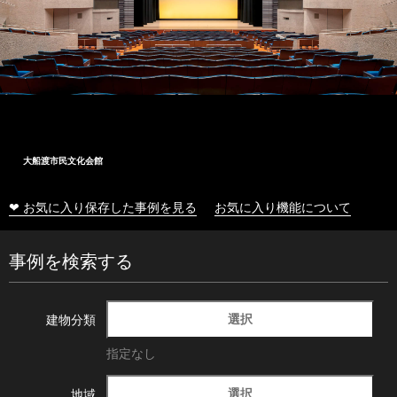
大船渡市民文化会館
❤ お気に入り保存した事例を見る
お気に入り機能について
事例を検索する
選択
建物分類
指定なし
選択
地域