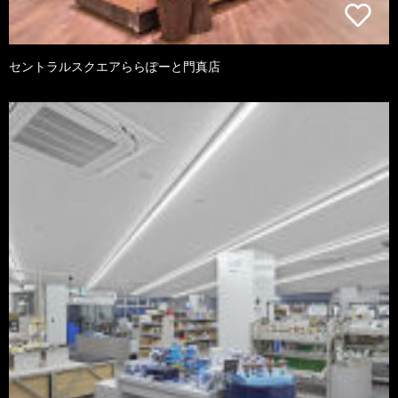
セントラルスクエアららぽーと門真店