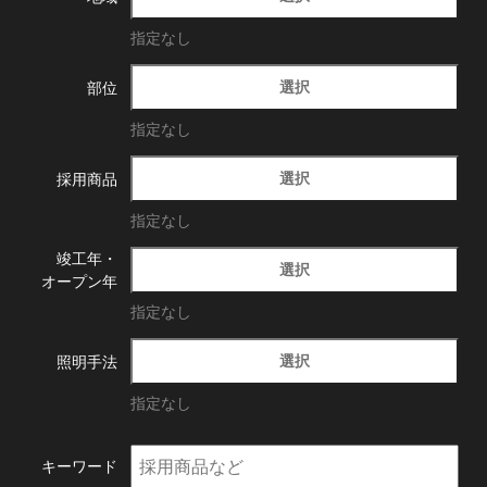
指定なし
選択
部位
指定なし
選択
採用商品
指定なし
竣工年・
選択
オープン年
指定なし
選択
照明手法
指定なし
キーワード