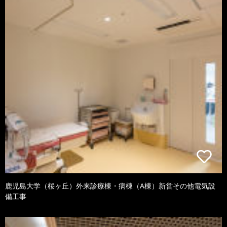
鹿児島大学（桜ヶ丘）外来診療棟・病棟（A棟）新営その他電気設
備工事