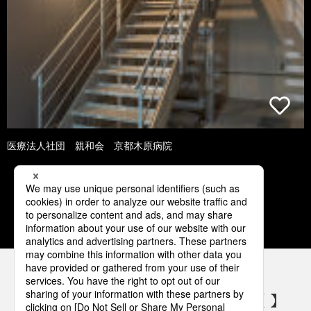
医療法人社団 親和会 京都木原病院
1
2
3
4
5
パナソニックの電気設備 SNSアカウント