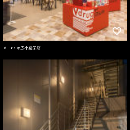
Ｖ・drug広小路栄店