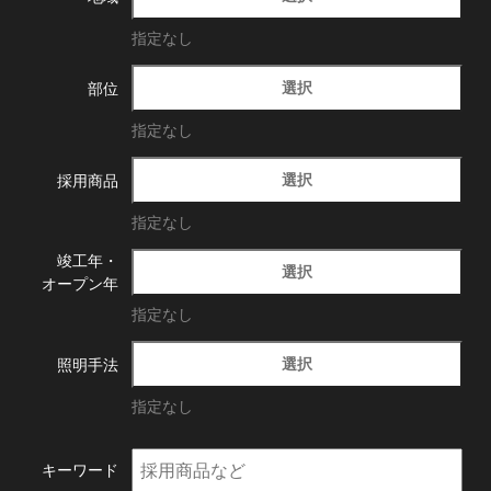
指定なし
選択
部位
指定なし
選択
採用商品
指定なし
竣工年・
選択
オープン年
指定なし
選択
照明手法
指定なし
キーワード