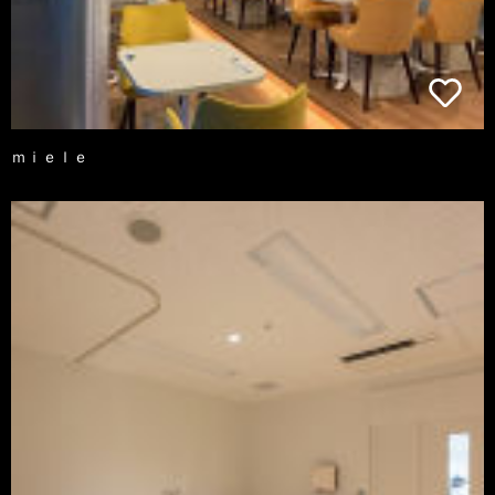
ｍｉｅｌｅ