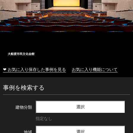
大船渡市民文化会館
❤ お気に入り保存した事例を見る
お気に入り機能について
事例を検索する
選択
建物分類
指定なし
選択
地域