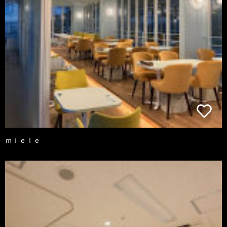
ｍｉｅｌｅ