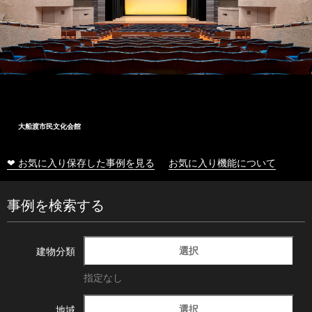
大船渡市民文化会館
❤ お気に入り保存した事例を見る
お気に入り機能について
事例を検索する
選択
建物分類
指定なし
選択
地域