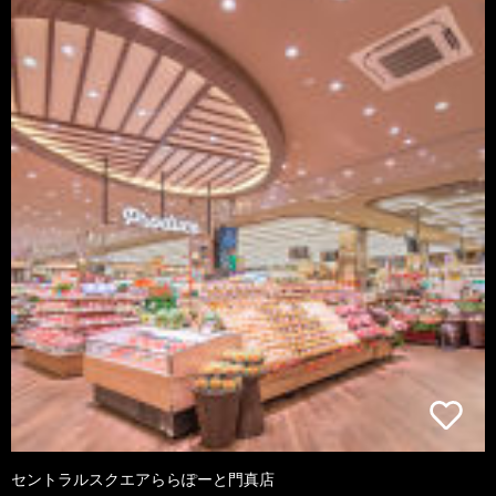
セントラルスクエアららぽーと門真店