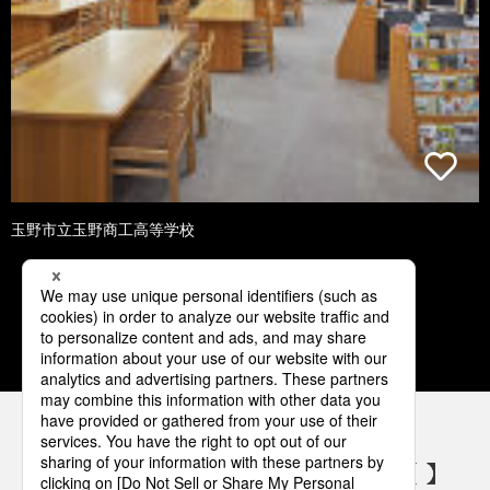
玉野市立玉野商工高等学校
1
2
3
4
5
パナソニックの電気設備 SNSアカウント