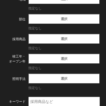
指定なし
選択
部位
指定なし
選択
採用商品
指定なし
竣工年・
選択
オープン年
指定なし
選択
照明手法
指定なし
キーワード